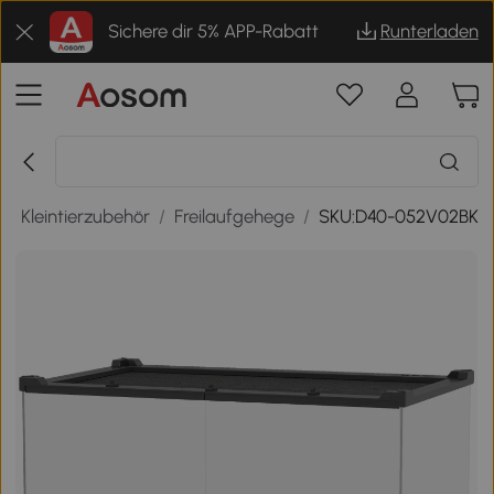
Sichere dir 5% APP-Rabatt
Runterladen
/
Kleintierzubehör
/
Freilaufgehege
/
SKU:D40-052V02BK