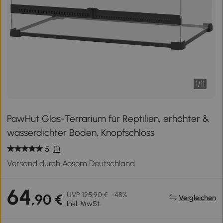
1
/
11
PawHut Glas-Terrarium für Reptilien, erhöhter &
wasserdichter Boden, Knopfschloss
5
(1)
Versand durch Aosom Deutschland
64
UVP
125,90 €
-48%
,90 €
Vergleichen
Inkl. MwSt.