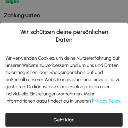
Zahlungsarten
Wir schützen deine persönlichen
Daten
Klimaschutz
Wir verwenden Cookies, um deine Nutzererfahrung auf
unserer Website zu verbessern und um uns und Dritten
Aosom-App
zu ermöglichen, dein Shoppingerlebnis auf und
außerhalb unserer Website individuell und einzigartig zu
gestalten. Du kannst alle Cookies akzeptieren oder
Google Play
individuelle Einstellungen vornehmen. Mehr
Informationen dazu findest du in unseren
Privacy Policy
.
Tel.: +49 40 87408465
Geht klar!
E-Mail:
kontakt@aosom.de
Telefonservice Mo.-Fr. 9:00-17:30 Uhr