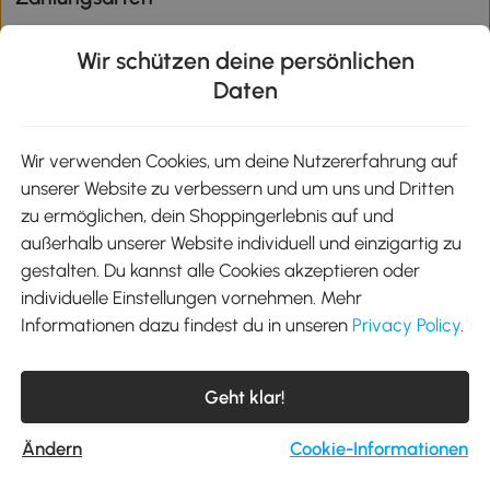
Wir schützen deine persönlichen
Daten
Klimaschutz
Wir verwenden Cookies, um deine Nutzererfahrung auf
unserer Website zu verbessern und um uns und Dritten
Aosom-App
zu ermöglichen, dein Shoppingerlebnis auf und
außerhalb unserer Website individuell und einzigartig zu
gestalten. Du kannst alle Cookies akzeptieren oder
Google Play
individuelle Einstellungen vornehmen. Mehr
Informationen dazu findest du in unseren
Privacy Policy
.
Tel.: +49 40 87408465
Geht klar!
E-Mail:
kontakt@aosom.de
Telefonservice Mo.-Fr. 9:00-17:30 Uhr
MH Handel GmbH, Wendenstraße 309, 20537 Hamburg
Ändern
Cookie-Informationen
© 2012-2026 Alle Rechte vorbehalten.