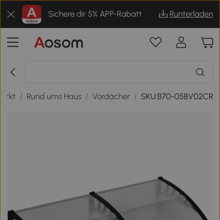
Sichere dir 5% APP-Rabatt
Runterladen
arkt
/
Rund ums Haus
/
Vordächer
/
SKU:B70-058V02CR