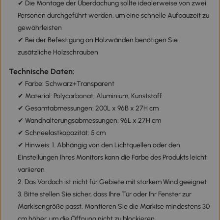
✔ Die Montage der Überdachung sollte idealerweise von zwei
Personen durchgeführt werden, um eine schnelle Aufbauzeit zu
gewährleisten
✔ Bei der Befestigung an Holzwänden benötigen Sie
zusätzliche Holzschrauben
Technische Daten:
✔ Farbe: Schwarz+Transparent
✔ Material: Polycarbonat, Aluminium, Kunststoff
✔ Gesamtabmessungen: 200L x 96B x 27H cm
✔ Wandhalterungsabmessungen: 96L x 27H cm
✔ Schneelastkapazität: 5 cm
✔ Hinweis: 1. Abhängig von den Lichtquellen oder den
Einstellungen Ihres Monitors kann die Farbe des Produkts leicht
variieren
2. Das Vordach ist nicht für Gebiete mit starkem Wind geeignet
3. Bitte stellen Sie sicher, dass Ihre Tür oder Ihr Fenster zur
Markisengröße passt. Montieren Sie die Markise mindestens 30
cm höher, um die Öffnung nicht zu blockieren