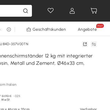
Hot
arkt
Restposten
Geschäftskunden
Gewinnspiele
Angebote
U:84D-357V00TN
nenschirmständer 12 kg mit integrierter
Resin, Metall und Zement, Ø46x33 cm,
om Italien
P
51,90 €
-32%
l. MwSt.
cm x 46cm x 33cm
Verfügbar