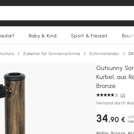
bedarf
Baby & Kind
Sport & Freizeit
Baum
tschutz
/
Zubehör für Sonnenschirme
/
Schirmständer
/
SK
Outsunny Son
Kurbel, aus 
Bronze
5
(1)
Versand durch Aos
34
UV
,90 €
Ink
Wähle:
Bronze, 46