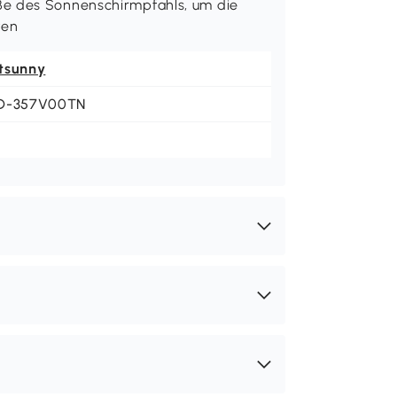
ße des Sonnenschirmpfahls, um die
ten
tsunny
D-357V00TN