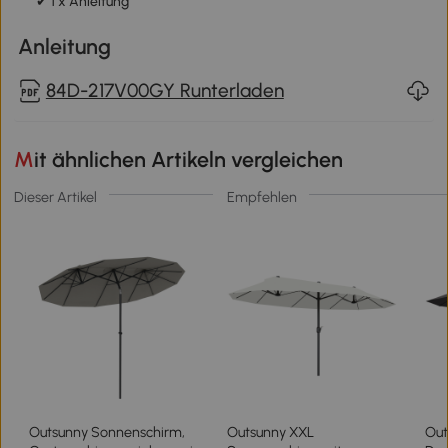
✔ 1 x Anleitung
Anleitung
84D-217V00GY Runterladen
Mit ähnlichen Artikeln vergleichen
Dieser Artikel
Empfehlen
Outsunny Sonnenschirm,
Outsunny XXL
Out