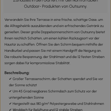
Zuhauses in den Garten, mit den komfortablen
Outdoor- Produkten von Outsunny.
Verwandeln Sie Ihre Terrasse in eine frische, schattige Oase, um
die Alltagshektik auszublenden und ein erfrischendes Getränk zu
genießen. Dieser große Doppelsonnenschirm von Outsunny bietet
Ihnen reichlich Schatten, um einen kühlen Rückzugsort vor der
Haustür zu schaffen. Öffnen Sie den Schirm bequem mithilfe der
Handkurbel und passen Sie mit einem Handgriff die Neigung an.
Die robuste Bespannung, der Stahlmast und die 12 festen Streben
sorgen dabei für kompromisslose Stabilität.
Beschreibung:
✔ Großer Terrassenschirm, der Schatten spendet und Sie vor
der Sonne schützt
✔ Um 45 Grad neigbares Schirmdach zum Schutz vor der
untergehenden Sonne
✔ Hergestellt aus 180 g/m² Polyestergewebe und Stahlrahmen
✔ Winddach für Belüftung und 12 stabile Streben