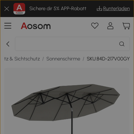
Sichere dir 5% APP-Rabatt
Runterladen
utz & Sichtschutz
/
Sonnenschirme
/
SKU:84D-217V00GY