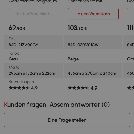
Gartenschirm, neigbar, mit
Sonnenschirm mit
Dop
Handkurbel, Winddach,
Handkurbel
x 2
Polyester+Stahl, grau, 295
wetterbeständig 455 cm x
Son
In den Warenkorb
In den Warenkorb
x 152cm
270 cm x 240 cm Stahl
Han
Polyester Beige
win
69
103
111
,90 €
,90 €
Son
Gar
SKU
84D-217V00GY
84D-030V01CW
84
Farbe
Grau
Beige
Gr
Maße
295cm x 152cm x 222cm
455cm x 270cm x 240cm
46
Bewertungen
4.9
4.9
Kunden fragen, Aosom antwortet (
0
)
Eine Frage stellen