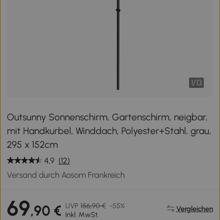
1
/
13
Outsunny Sonnenschirm, Gartenschirm, neigbar,
mit Handkurbel, Winddach, Polyester+Stahl, grau,
295 x 152cm
4,9
(12)
Versand durch Aosom Frankreich
69
UVP
156,90 €
-55%
,90 €
Vergleichen
Inkl. MwSt.