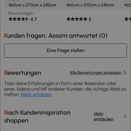
460cm x 270cm x 240cm
460cm x 270cm x 240cm
46
Bewertungen
4.7
5
Kunden fragen, Aosom antwortet (
0
)
Eine Frage stellen
Bewertungen
Alle Bewertungen anzeigen
Teile deine Erfahrungen in Form einer Rezension oder
eines Videos und hilf anderen Kunden, die richtige Wahl zu
treffen.
Mehr erfahren
.
Nach Kundeninspiration
Mehr
entdecken
shoppen