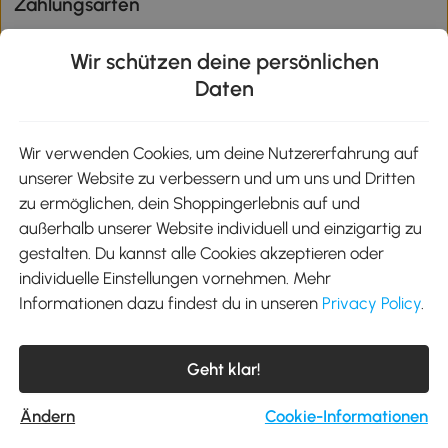
Zahlungsarten
Wir schützen deine persönlichen
Daten
Klimaschutz
Wir verwenden Cookies, um deine Nutzererfahrung auf
unserer Website zu verbessern und um uns und Dritten
Aosom-App
zu ermöglichen, dein Shoppingerlebnis auf und
außerhalb unserer Website individuell und einzigartig zu
gestalten. Du kannst alle Cookies akzeptieren oder
Google Play
individuelle Einstellungen vornehmen. Mehr
Informationen dazu findest du in unseren
Privacy Policy
.
Tel.: +49 40 87408465
Geht klar!
E-Mail:
kontakt@aosom.de
Telefonservice Mo.-Fr. 9:00-17:30 Uhr
MH Handel GmbH, Wendenstraße 309, 20537 Hamburg
Ändern
Cookie-Informationen
© 2012-2026 Alle Rechte vorbehalten.