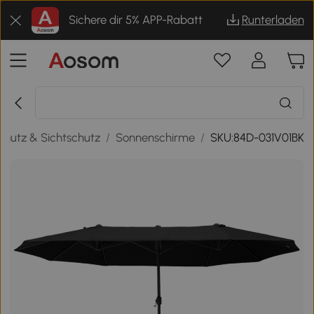
Sichere dir 5% APP-Rabatt
Runterladen
hutz & Sichtschutz
/
Sonnenschirme
/
SKU:84D-031V01BK