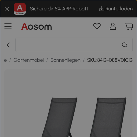
Sichere dir 5% APP-Rabatt
Runterladen
sse
/
Gartenmöbel
/
Sonnenliegen
/
SKU:84G-088V01CG