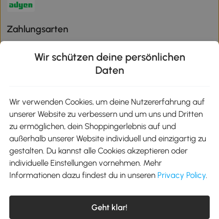
Zahlungsarten
Wir schützen deine persönlichen
Daten
Klimaschutz
Wir verwenden Cookies, um deine Nutzererfahrung auf
unserer Website zu verbessern und um uns und Dritten
Aosom-App
zu ermöglichen, dein Shoppingerlebnis auf und
außerhalb unserer Website individuell und einzigartig zu
gestalten. Du kannst alle Cookies akzeptieren oder
Google Play
individuelle Einstellungen vornehmen. Mehr
Informationen dazu findest du in unseren
Privacy Policy
.
Tel.: +49 40 87408465
Geht klar!
E-Mail:
kontakt@aosom.de
Telefonservice Mo.-Fr. 9:00-17:30 Uhr