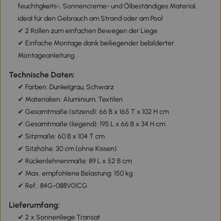
feuchtigkeits-, Sonnencreme- und Ölbeständiges Material,
ideal für den Gebrauch am Strand oder am Pool
✔ 2 Rollen zum einfachen Bewegen der Liege
✔ Einfache Montage dank beiliegender bebilderter
Montageanleitung
Technische Daten:
✔ Farben: Dunkelgrau, Schwarz
✔ Materialien: Aluminium, Textilen
✔ Gesamtmaße (sitzend): 66 B x 165 T x 102 H cm
✔ Gesamtmaße (liegend): 195 L x 66 B x 34 H cm
✔ Sitzmaße: 60 B x 104 T cm
✔ Sitzhöhe: 30 cm (ohne Kissen)
✔ Rückenlehnenmaße: 89 L x 52 B cm
✔ Max. empfohlene Belastung: 150 kg
✔ Ref.: 84G-088V01CG
Lieferumfang:
✔ 2 x Sonnenliege Transat