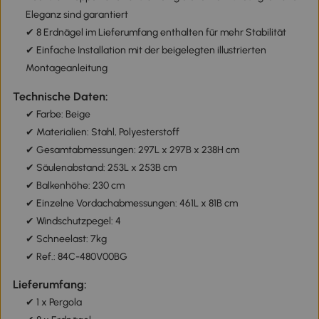
Eleganz sind garantiert
✔ 8 Erdnägel im Lieferumfang enthalten für mehr Stabilität
✔ Einfache Installation mit der beigelegten illustrierten
Montageanleitung
Technische Daten:
✔ Farbe: Beige
✔ Materialien: Stahl, Polyesterstoff
✔ Gesamtabmessungen: 297L x 297B x 238H cm
✔ Säulenabstand: 253L x 253B cm
✔ Balkenhöhe: 230 cm
✔ Einzelne Vordachabmessungen: 461L x 81B cm
✔ Windschutzpegel: 4
✔ Schneelast: 7kg
✔ Ref.: 84C-480V00BG
Lieferumfang:
✔ 1 x Pergola