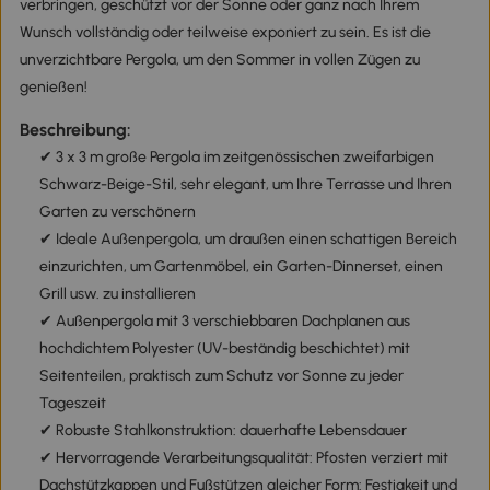
verbringen, geschützt vor der Sonne oder ganz nach Ihrem
Wunsch vollständig oder teilweise exponiert zu sein. Es ist die
unverzichtbare Pergola, um den Sommer in vollen Zügen zu
genießen!
Beschreibung:
✔ 3 x 3 m große Pergola im zeitgenössischen zweifarbigen
Schwarz-Beige-Stil, sehr elegant, um Ihre Terrasse und Ihren
Garten zu verschönern
✔ Ideale Außenpergola, um draußen einen schattigen Bereich
einzurichten, um Gartenmöbel, ein Garten-Dinnerset, einen
Grill usw. zu installieren
✔ Außenpergola mit 3 verschiebbaren Dachplanen aus
hochdichtem Polyester (UV-beständig beschichtet) mit
Seitenteilen, praktisch zum Schutz vor Sonne zu jeder
Tageszeit
✔ Robuste Stahlkonstruktion: dauerhafte Lebensdauer
✔ Hervorragende Verarbeitungsqualität: Pfosten verziert mit
Dachstützkappen und Fußstützen gleicher Form: Festigkeit und