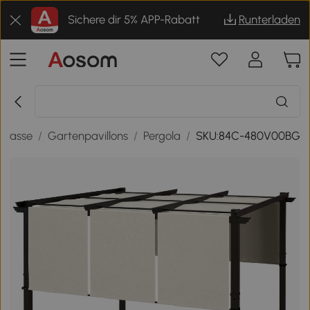
Sichere dir 5% APP-Rabatt
Runterladen
rrasse
/
Gartenpavillons
/
Pergola
/
SKU:84C-480V00BG