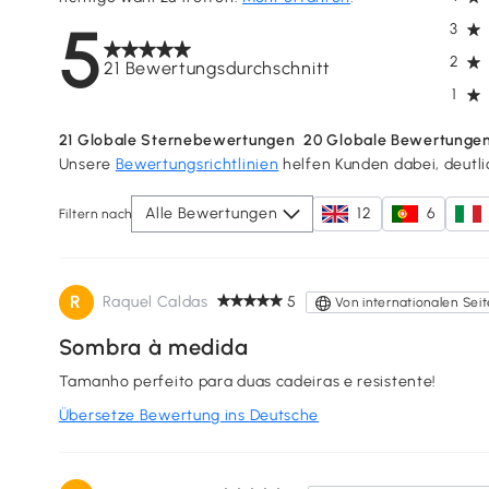
5
3
2
21 Bewertungsdurchschnitt
1
21
Globale Sternebewertungen
20
Globale Bewertunge
Unsere
Bewertungsrichtlinien
helfen Kunden dabei, deutl
Alle Bewertungen
12
6
Filtern nach
R
Raquel Caldas
5
Von internationalen Sei
Sombra à medida
Tamanho perfeito para duas cadeiras e resistente!
Übersetze Bewertung ins Deutsche