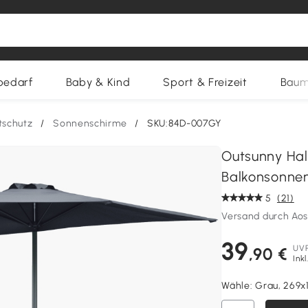
bedarf
Baby & Kind
Sport & Freizeit
Baum
tschutz
/
Sonnenschirme
/
SKU:84D-007GY
Outsunny Hal
Balkonsonnen
5
(21)
Versand durch Ao
39
UV
,90 €
Ink
Wähle:
Grau, 269