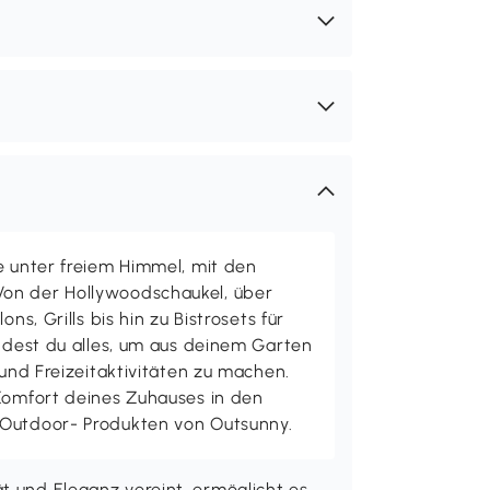
e unter freiem Himmel, mit den
on der Hollywoodschaukel, über
ons, Grills bis hin zu Bistrosets für
indest du alles, um aus deinem Garten
 und Freizeitaktivitäten zu machen.
 Komfort deines Zuhauses in den
 Outdoor- Produkten von Outsunny.
t und Eleganz vereint, ermöglicht es