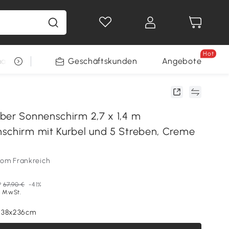
Hot
arkt
Restposten
Geschäftskunden
Gewinnspiele
Angebote
ber Sonnenschirm 2,7 x 1,4 m
schirm mit Kurbel und 5 Streben, Creme
som Frankreich
P
67,90 €
-41%
l. MwSt.
x138x236cm