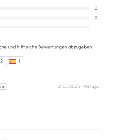
0
0
n
iche und hilfreiche Bewertungen abzugeben
2
1
21.05.2025 ·
Portugal
ten