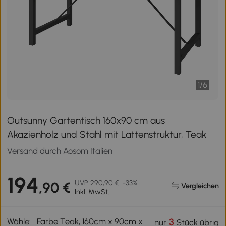
1
/
6
Outsunny Gartentisch 160x90 cm aus
Akazienholz und Stahl mit Lattenstruktur, Teak
Versand durch Aosom Italien
194
UVP
290,90 €
-33%
,90 €
Vergleichen
Inkl. MwSt.
Wähle:
Farbe Teak, 160cm x 90cm x
3
nur
Stück übrig