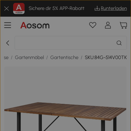
Sichere dir 5% APP-Rabatt
Runterladen
asse
/
Gartenmöbel
/
Gartentische
/
SKU:84G-514V00TK