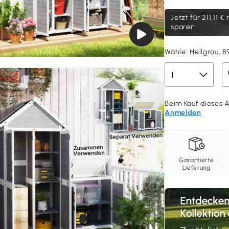
Jetzt für
211,11 €
m
sparen
Wähle:
Hellgrau, 
Beim Kauf dieses A
Anmelden
Garantierte
Lieferung