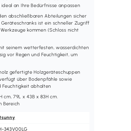
ideal an Ihre Bedürfnisse anpassen
 den abschließbaren Abteilungen sicher
eräteschranks ist ein schneller Zugriff
re Werkzeuge kommen (Schloss nicht
it seinem wetterfesten, wasserdichten
ig vor Regen und Feuchtigkeit, um
nholz gefertigte Holzgeräteschuppen
 verfügt über Bodenpfähle sowie
d Feuchtigkeit abhalten
H cm, 79L x 43B x 83H cm.
n Bereich
tsunny
H-343V00LG