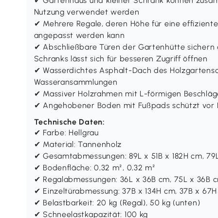
✔ Gartenhaus und kleiner Schrank können zusamm
Nutzung verwendet werden
✔ Mehrere Regale, deren Höhe für eine effizien
angepasst werden kann
✔ Abschließbare Türen der Gartenhütte sichern 
Schranks lässt sich für besseren Zugriff öffnen
✔ Wasserdichtes Asphalt-Dach des Holzgartensc
Wasseransammlungen
✔ Massiver Holzrahmen mit L-förmigen Beschlägen
✔ Angehobener Boden mit Fußpads schützt vor F
Technische Daten:
✔ Farbe: Hellgrau
✔ Material: Tannenholz
✔ Gesamtabmessungen: 89L x 51B x 182H cm, 79L
✔ Bodenfläche: 0,32 m², 0,32 m²
✔ Regalabmessungen: 36L x 36B cm, 75L x 36B 
✔ Einzeltürabmessung: 37B x 134H cm, 37B x 67
✔ Belastbarkeit: 20 kg (Regal), 50 kg (unten)
✔ Schneelastkapazität: 100 kg