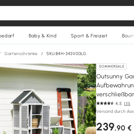
bedarf
Baby & Kind
Sport & Freizeit
Baum
/
Gartenschränke
/
SKU:84H-343V00LG
SOMMERSALE
Outsunny Ga
Aufbewahrun
verschließbar
4,5
(11)
Versand durch Ao
239
,90 €