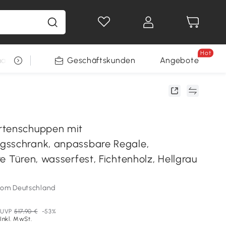
Hot
arkt
Restposten
Geschäftskunden
Gewinnspiele
Angebote
rtenschuppen mit
gsschrank, anpassbare Regale,
e Türen, wasserfest, Fichtenholz, Hellgrau
som Deutschland
UVP
517,90 €
-53%
Inkl. MwSt.