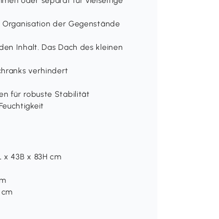
en oder separat für vielseitige
te Organisation der Gegenstände
den Inhalt. Das Dach des kleinen
hranks verhindert
 für robuste Stabilität
euchtigkeit
 x 43B x 83H cm
cm
H cm