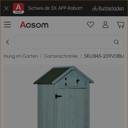
Sichere dir 5% APP-Rabatt
Runterladen
rdnung im Garten
/
Gartenschränke
/
SKU:845-209V01BU