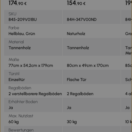
174
154
19
,90 €
,90 €
Werkzeugschrank
Gartenschuppen für
SKU
Garten, Terrasse,
845-209V01BU
84H-347V00ND
84
Hellblau+Grün
Farbe
Hellblau, Grün
Naturholz
Gr
Material
Tannenholz
Tannenholz
Tan
Met
Maße
77cm x 54,2cm x 179cm
80cm x 49cm x 170cm
85c
Türstil
Einzeltür
Flache Tür
Sch
Regalböden
2 verstellbarere Regalböden
2 Regalböden
4 
Erhöhter Boden
Ja
Ja
Ja
Max. Nutzlast
60 kg
30 kg
10 
Bewertungen