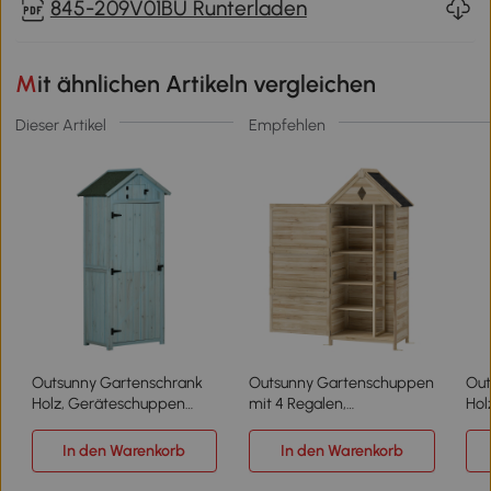
845-209V01BU Runterladen
Mit ähnlichen Artikeln vergleichen
Dieser Artikel
Empfehlen
Outsunny Gartenschrank
Outsunny Gartenschuppen
Out
Holz, Geräteschuppen
mit 4 Regalen,
Hol
wetterfest 77x54,2x179cm,
Lagerschuppen aus Holz,
Ger
Gerätehaus mit Tür,
wasserdichtes Asphalt-
ver
In den Warenkorb
In den Warenkorb
Satteldach, Geräteschrank
Dach, 80 x 49 x 170 cm,
mag
mit Böden,
Hellbraun
Dac