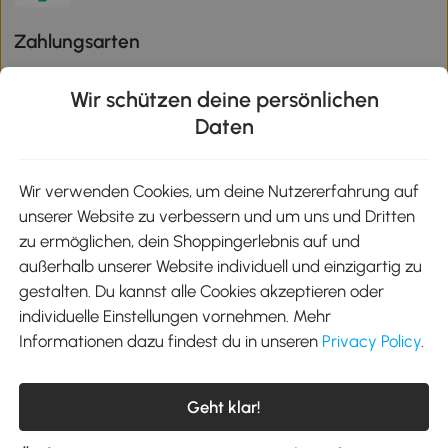
Zahlungsarten
Wir schützen deine persönlichen
Daten
Klimaschutz
Wir verwenden Cookies, um deine Nutzererfahrung auf
unserer Website zu verbessern und um uns und Dritten
Aosom-App
zu ermöglichen, dein Shoppingerlebnis auf und
außerhalb unserer Website individuell und einzigartig zu
gestalten. Du kannst alle Cookies akzeptieren oder
Google Play
individuelle Einstellungen vornehmen. Mehr
Informationen dazu findest du in unseren
Privacy Policy
.
Tel.: +49 40 87408465
Geht klar!
E-Mail:
kontakt@aosom.de
Telefonservice Mo.-Fr. 9:00-17:30 Uhr