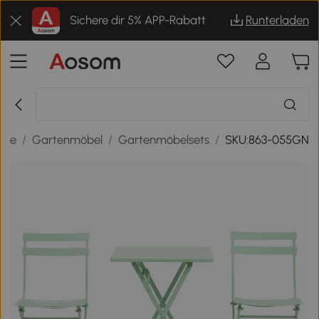
Sichere dir 5% APP-Rabatt
Runterladen
sse
/
Gartenmöbel
/
Gartenmöbelsets
/
SKU:863-055GN