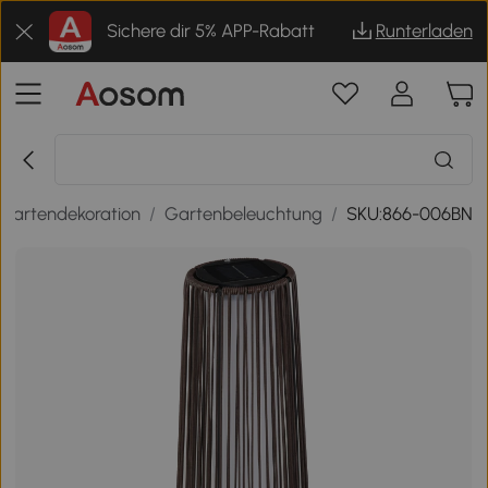
Sichere dir 5% APP-Rabatt
Runterladen
Gartendekoration
/
Gartenbeleuchtung
/
SKU:866-006BN