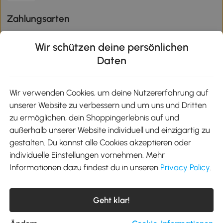
Zahlungsarten
Wir schützen deine persönlichen
Daten
Klimaschutz
Wir verwenden Cookies, um deine Nutzererfahrung auf
unserer Website zu verbessern und um uns und Dritten
Aosom-App
zu ermöglichen, dein Shoppingerlebnis auf und
außerhalb unserer Website individuell und einzigartig zu
gestalten. Du kannst alle Cookies akzeptieren oder
Google Play
individuelle Einstellungen vornehmen. Mehr
Informationen dazu findest du in unseren
Privacy Policy
.
Tel.: +49 40 87408465
Geht klar!
E-Mail:
kontakt@aosom.de
Telefonservice Mo.-Fr. 9:00-17:30 Uhr
MH Handel GmbH, Wendenstraße 309, 20537 Hamburg