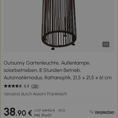
1
/
11
Outsunny Gartenleuchte, Außenlampe,
solarbetrieben, 8 Stunden Betrieb,
Automatikmodus, Rattanoptik, 21,5 x 21,5 x 61 cm
4,9
(38)
Versand durch Aosom Frankreich
38
UVP
64,90 €
-40%
,90 €
Vergleichen
Inkl. MwSt.