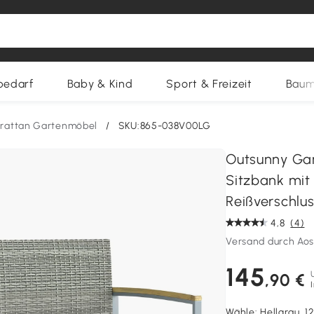
bedarf
Baby & Kind
Sport & Freizeit
Baum
yrattan Gartenmöbel
/
SKU:865-038V00LG
Outsunny Gar
Sitzbank mi
Reißverschlu
4,8
(4)
Versand durch Ao
145
,90 €
Wähle:
Hellgrau, 