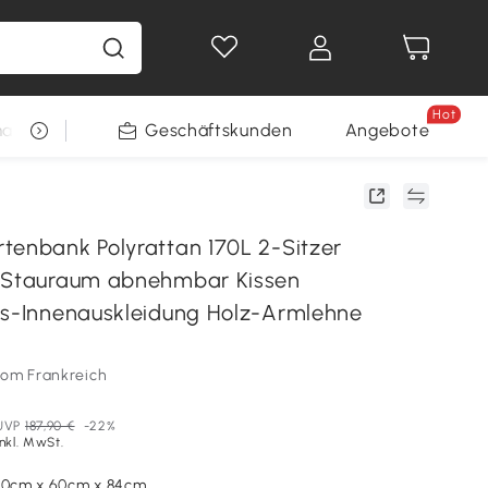
Hot
arkt
Restposten
Geschäftskunden
Gewinnspiele
Angebote
tenbank Polyrattan 170L 2-Sitzer
t Stauraum abnehmbar Kissen
ss-Innenauskleidung Holz-Armlehne
som Frankreich
UVP
187,90 €
-22%
Inkl. MwSt.
120cm x 60cm x 84cm