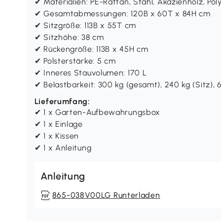
✔ Materialien: PE-Rattan, Stahl, Akazienholz, Pol
✔ Gesamtabmessungen: 120B x 60T x 84H cm
✔ Sitzgröße: 113B x 55T cm
✔ Sitzhöhe: 38 cm
✔ Rückengröße: 113B x 45H cm
✔ Polsterstärke: 5 cm
✔ Inneres Stauvolumen: 170 L
✔ Belastbarkeit: 300 kg (gesamt), 240 kg (Sitz)
Lieferumfang:
✔ 1 x Garten-Aufbewahrungsbox
✔ 1 x Einlage
✔ 1 x Kissen
✔ 1 x Anleitung
Anleitung
865-038V00LG Runterladen