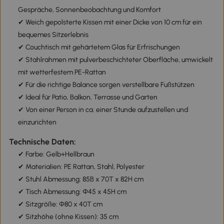
Gespräche, Sonnenbeobachtung und Komfort
✔ Weich gepolsterte Kissen mit einer Dicke von 10 cm für ein
bequemes Sitzerlebnis
✔ Couchtisch mit gehärtetem Glas für Erfrischungen
✔ Stahlrahmen mit pulverbeschichteter Oberfläche, umwickelt
mit wetterfestem PE-Rattan
✔ Für die richtige Balance sorgen verstellbare Fußstützen
✔ Ideal für Patio, Balkon, Terrasse und Garten
✔ Von einer Person in ca. einer Stunde aufzustellen und
einzurichten
Technische Daten:
✔ Farbe: Gelb+Hellbraun
✔ Materialien: PE Rattan, Stahl, Polyester
✔ Stuhl Abmessung: 85B x 70T x 82H cm
✔ Tisch Abmessung: Φ45 x 45H cm
✔ Sitzgröße: Φ80 x 40T cm
✔ Sitzhöhe (ohne Kissen): 35 cm