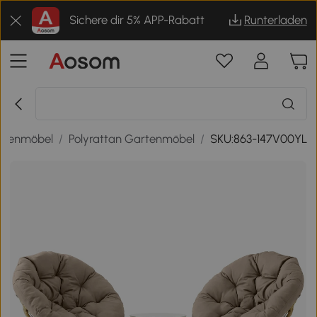
Sichere dir 5% APP-Rabatt
Runterladen
rtenmöbel
/
Polyrattan Gartenmöbel
/
SKU:863-147V00YL