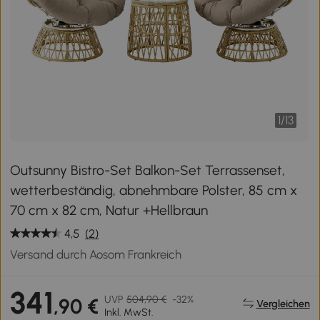
1
/
13
Outsunny Bistro-Set Balkon-Set Terrassenset,
wetterbeständig, abnehmbare Polster, 85 cm x
70 cm x 82 cm, Natur +Hellbraun
4,5
(2)
Versand durch Aosom Frankreich
341
UVP
504,90 €
-32%
,90 €
Vergleichen
Inkl. MwSt.