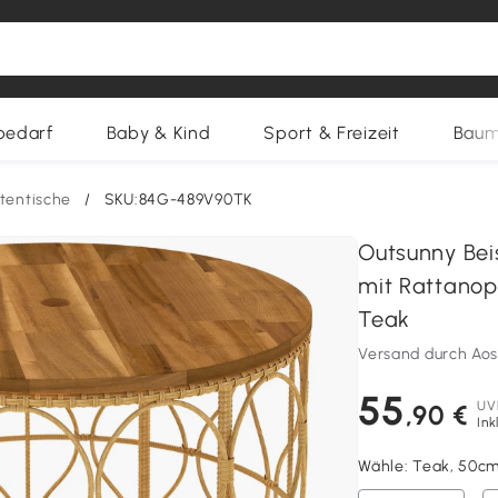
bedarf
Baby & Kind
Sport & Freizeit
Baum
tentische
/
SKU:84G-489V90TK
Outsunny Bei
mit Rattanop
Teak
Versand durch Ao
55
UV
,90 €
Ink
Wähle:
Teak, 50cm