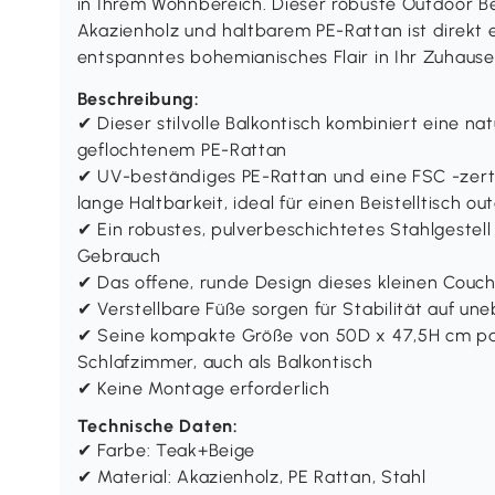
in Ihrem Wohnbereich. Dieser robuste Outdoor Bei
Akazienholz und haltbarem PE-Rattan ist direkt e
entspanntes bohemianisches Flair in Ihr Zuhaus
Beschreibung:
✔ Dieser stilvolle Balkontisch kombiniert eine na
geflochtenem PE-Rattan
✔ UV-beständiges PE-Rattan und eine FSC -zertif
lange Haltbarkeit, ideal für einen Beistelltisch ou
✔ Ein robustes, pulverbeschichtetes Stahlgestell 
Gebrauch
✔ Das offene, runde Design dieses kleinen Couch
✔ Verstellbare Füße sorgen für Stabilität auf 
✔ Seine kompakte Größe von 50D x 47,5H cm pa
Schlafzimmer, auch als Balkontisch
✔ Keine Montage erforderlich
Technische Daten:
✔ Farbe: Teak+Beige
✔ Material: Akazienholz, PE Rattan, Stahl