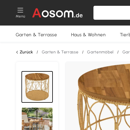
Menü
Garten & Terrasse
Haus & Wohnen
Tier
Zurück
/
Garten & Terrasse
/
Gartenmöbel
/
Gar