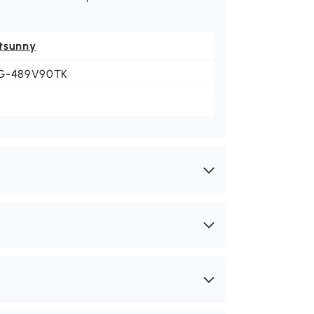
tsunny
G-489V90TK