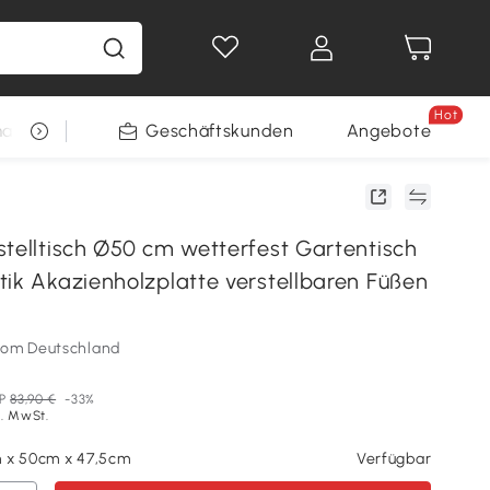
Hot
arkt
Restposten
Geschäftskunden
Gewinnspiele
Angebote
stelltisch Ø50 cm wetterfest Gartentisch
tik Akazienholzplatte verstellbaren Füßen
som Deutschland
P
83,90 €
-33%
l. MwSt.
 x 50cm x 47,5cm
Verfügbar