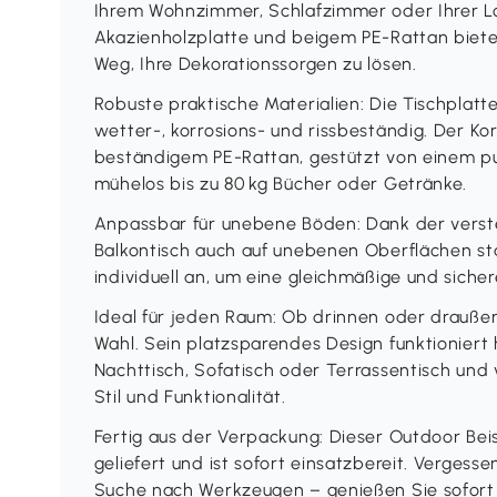
Ihrem Wohnzimmer, Schlafzimmer oder Ihrer Lo
Akazienholzplatte und beigem PE-Rattan biete
Weg, Ihre Dekorationssorgen zu lösen.
Robuste praktische Materialien: Die Tischplatte
wetter-, korrosions- und rissbeständig. Der K
beständigem PE-Rattan, gestützt von einem pu
mühelos bis zu 80 kg Bücher oder Getränke.
Anpassbar für unebene Böden: Dank der verste
Balkontisch auch auf unebenen Oberflächen sta
individuell an, um eine gleichmäßige und sicher
Ideal für jeden Raum: Ob drinnen oder draußen,
Wahl. Sein platzsparendes Design funktioniert h
Nachttisch, Sofatisch oder Terrassentisch und
Stil und Funktionalität.
Fertig aus der Verpackung: Dieser Outdoor Beis
geliefert und ist sofort einsatzbereit. Vergess
Suche nach Werkzeugen – genießen Sie sofort