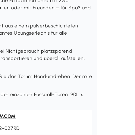
liche Fußballmomente mit zwei
arten oder mit Freunden – für Spaß und
eht aus einem pulverbeschichteten
antes Übungserlebnis für alle
 bei Nichtgebrauch platzsparend
transportieren und überall aufstellen,
n Sie das Tor im Handumdrehen. Der rote
er einzelnen Fussball-Toren: 90L x
OMCOM
2-027RD