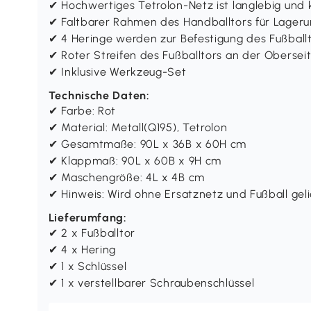
✔ Hochwertiges Tetrolon-Netz ist langlebig und 
✔ Faltbarer Rahmen des Handballtors für Lager
✔ 4 Heringe werden zur Befestigung des Fußbal
✔ Roter Streifen des Fußballtors an der Obersei
✔ Inklusive Werkzeug-Set
Technische Daten:
✔ Farbe: Rot
✔ Material: Metall(Q195), Tetrolon
✔ Gesamtmaße: 90L x 36B x 60H cm
✔ Klappmaß: 90L x 60B x 9H cm
✔ Maschengröße: 4L x 4B cm
✔ Hinweis: Wird ohne Ersatznetz und Fußball geli
Lieferumfang:
✔ 2 x Fußballtor
✔ 4 x Hering
✔ 1 x Schlüssel
✔ 1 x verstellbarer Schraubenschlüssel