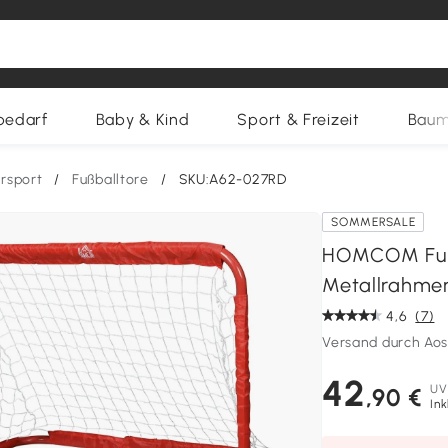
bedarf
Baby & Kind
Sport & Freizeit
Baum
rsport
/
Fußballtore
/
SKU:A62-027RD
SOMMERSALE
HOMCOM Fußba
Metallrahmen,
4,6
(7)
Versand durch Ao
42
UV
,90 €
Ink