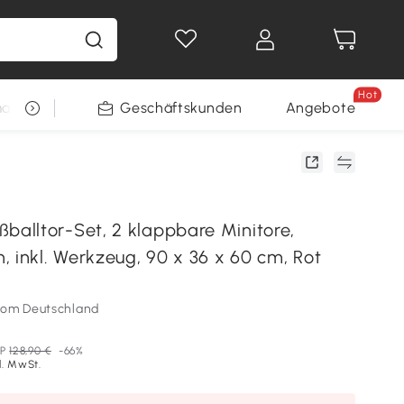
Hot
arkt
Restposten
Geschäftskunden
Gewinnspiele
Angebote
lltor-Set, 2 klappbare Minitore,
 inkl. Werkzeug, 90 x 36 x 60 cm, Rot
som Deutschland
P
128,90 €
-66%
l. MwSt.