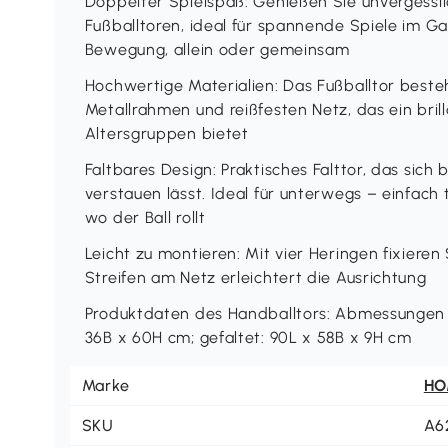
Doppelter Spielspaß: Genießen Sie unvergess
Fußballtoren, ideal für spannende Spiele im G
Bewegung, allein oder gemeinsam
Hochwertige Materialien: Das Fußballtor best
Metallrahmen und reißfesten Netz, das ein brill
Altersgruppen bietet
Faltbares Design: Praktisches Falttor, das sich
verstauen lässt. Ideal für unterwegs – einfach 
wo der Ball rollt
Leicht zu montieren: Mit vier Heringen fixiere
Streifen am Netz erleichtert die Ausrichtung
Produktdaten des Handballtors: Abmessungen d
36B x 60H cm; gefaltet: 90L x 58B x 9H cm
Marke
H
SKU
A6