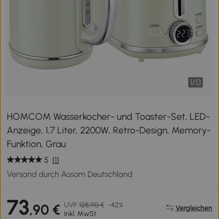
1
/
13
HOMCOM Wasserkocher- und Toaster-Set, LED-
Anzeige, 1,7 Liter, 2200W, Retro-Design, Memory-
Funktion, Grau
5
(1)
Versand durch Aosom Deutschland
73
UVP
128,90 €
-42%
,90 €
Vergleichen
Inkl. MwSt.