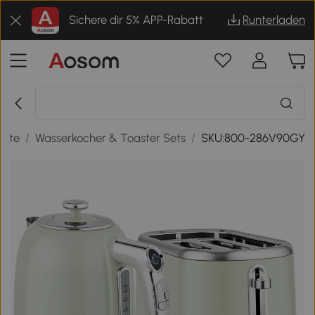
Sichere dir 5% APP-Rabatt
Runterladen
räte
/
Wasserkocher & Toaster Sets
/
SKU:800-286V90GY