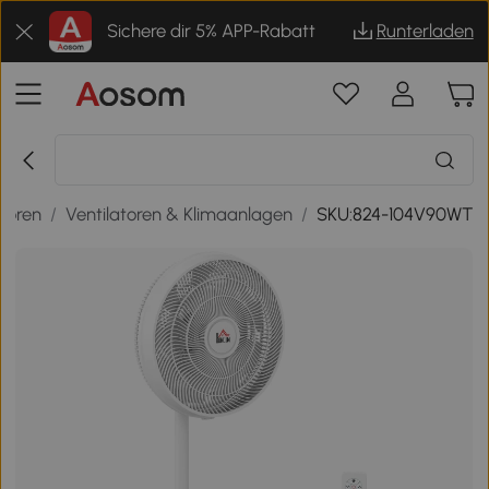
Sichere dir 5% APP-Rabatt
Runterladen
atoren
/
Ventilatoren & Klimaanlagen
/
SKU:824-104V90WT