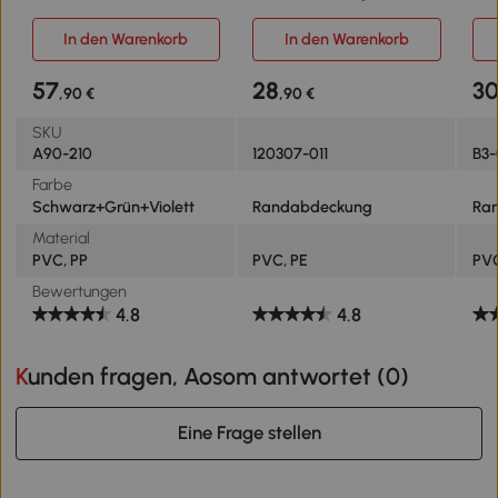
Stepper 3 Stufen (10/15/20
cm breit, Reißfest UV-
Sic
cm) Rutschfest Stepbench
resistent Federabdeckung,
Wet
In den Warenkorb
In den Warenkorb
für Zuhause Fitnessstudio
Wasserabweisend
Ra
Büro Kunststoff
Trampolinzubehör
Bun
57
28
3
,90 €
,90 €
Schwarz+Grün+Violett
Randschutz
Sicherheitsnetz Ersatzteile
SKU
für Gartentrampoline Blau
A90-210
120307-011
B3-
Ohne Stangenloch
Farbe
Schwarz+Grün+Violett
Randabdeckung
Ra
Material
PVC, PP
PVC, PE
PVC
Bewertungen
4.8
4.8
Kunden fragen, Aosom antwortet (
0
)
Eine Frage stellen