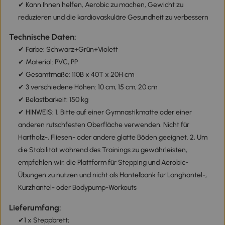
✔ Kann Ihnen helfen, Aerobic zu machen, Gewicht zu
reduzieren und die kardiovaskuläre Gesundheit zu verbessern
Technische Daten:
✔ Farbe: Schwarz+Grün+Violett
✔ Material: PVC, PP
✔ Gesamtmaße: 110B x 40T x 20H cm
✔ 3 verschiedene Höhen: 10 cm, 15 cm, 20 cm
✔ Belastbarkeit: 150 kg
✔ HINWEIS: 1, Bitte auf einer Gymnastikmatte oder einer
anderen rutschfesten Oberfläche verwenden. Nicht für
Hartholz-, Fliesen- oder andere glatte Böden geeignet. 2, Um
die Stabilität während des Trainings zu gewährleisten,
empfehlen wir, die Plattform für Stepping und Aerobic-
Übungen zu nutzen und nicht als Hantelbank für Langhantel-,
Kurzhantel- oder Bodypump-Workouts
Lieferumfang:
✔1 x Steppbrett;