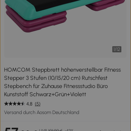
1
/
12
HOMCOM Steppbrett höhenverstellbar Fitness
Stepper 3 Stufen (10/15/20 cm) Rutschfest
Stepbench für Zuhause Fitnessstudio Büro
Kunststoff Schwarz+Grün+Violett
4,8
(5)
Versand durch Aosom Deutschland
UVP
101,90 €
-43%