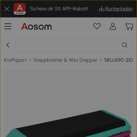
Sichere dir 5% APP-Rabatt
Runterladen
 & Kraftsport
/
Steppbretter & Mini Stepper
/
SKU:A90-210