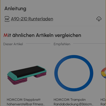
Anleitung
A90-210 Runterladen
Mit ähnlichen Artikeln vergleichen
Dieser Artikel
Empfehlen
HOMCOM Steppbrett
HOMCOM Trampolin
HO
höhenverstellbar Fitness
Randabdeckung Ø366cm
Ra