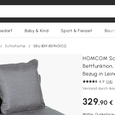
bedarf
Baby & Kind
Sport & Freizeit
Baum
/
Schlafsofas
/
SKU:839-859V01CG
HOMCOM Schla
Bettfunktion,
Bezug in Lein
4,9
(14)
Versand durch Ao
329
,90 €
Wähle:
Dunkelgrau