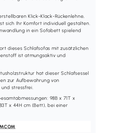
verstellbaren Klick-Klack-Rückenlehne,
st sich Ihr Komfort individuell gestalten.
mwandlung in ein Sofabett spielend
rt dieses Schlafsofas mit zusätzlichen
nenstoff ist atmungsaktiv und
ptusholzstruktur hat dieser Schlafsessel
chen zur Aufbewahrung von
und stressfrei.
 Gesamtabmessungen: 98B x 71T x
3T x 44H cm (Bett), bei einer
OMCOM