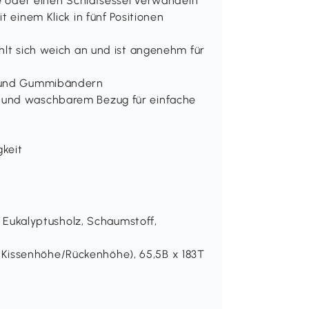
ge oder einen Schlafsessel verwandeln
t einem Klick in fünf Positionen
hlt sich weich an und ist angenehm für
n und Gummibändern
 und waschbarem Bezug für einfache
gkeit
), Eukalyptusholz, Schaumstoff,
Kissenhöhe/Rückenhöhe), 65,5B x 183T