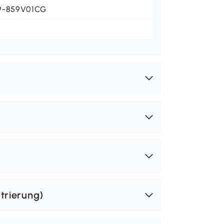
9-859V01CG
trierung)