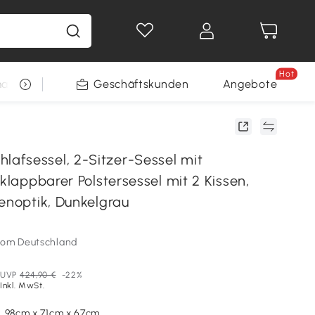
Hot
arkt
Restposten
Geschäftskunden
Gewinnspiele
Angebote
fsessel, 2-Sitzer-Sessel mit
 klappbarer Polstersessel mit 2 Kissen,
enoptik, Dunkelgrau
som Deutschland
UVP
424,90 €
-22%
Inkl. MwSt.
, 98cm x 71cm x 67cm