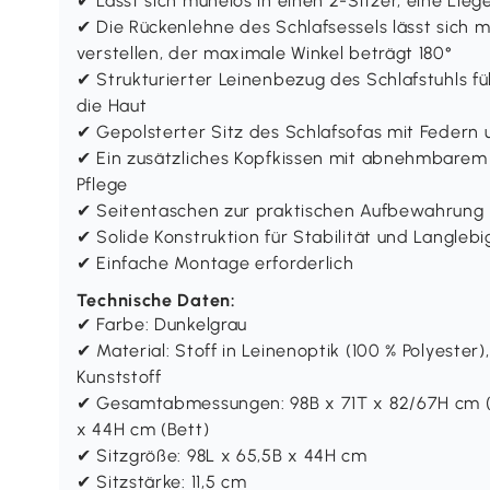
✔ Lässt sich mühelos in einen 2-Sitzer, eine Lie
✔ Die Rückenlehne des Schlafsessels lässt sich mi
verstellen, der maximale Winkel beträgt 180°
✔ Strukturierter Leinenbezug des Schlafstuhls fü
die Haut
✔ Gepolsterter Sitz des Schlafsofas mit Feder
✔ Ein zusätzliches Kopfkissen mit abnehmbarem
Pflege
✔ Seitentaschen zur praktischen Aufbewahrung
✔ Solide Konstruktion für Stabilität und Langlebi
✔ Einfache Montage erforderlich
Technische Daten:
✔ Farbe: Dunkelgrau
✔ Material: Stoff in Leinenoptik (100 % Polyester
Kunststoff
✔ Gesamtabmessungen: 98B x 71T x 82/67H cm (
x 44H cm (Bett)
✔ Sitzgröße: 98L x 65,5B x 44H cm
✔ Sitzstärke: 11,5 cm