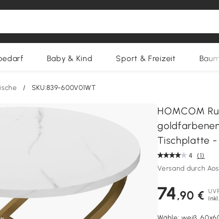
bedarf
Baby & Kind
Sport & Freizeit
Baum
ische
/
SKU:839-600V01WT
HOMCOM Runde
goldfarbenem
Tischplatte 
4
(1)
Versand durch Ao
74
UV
,90 €
Ink
Wähle:
weiß, 60x