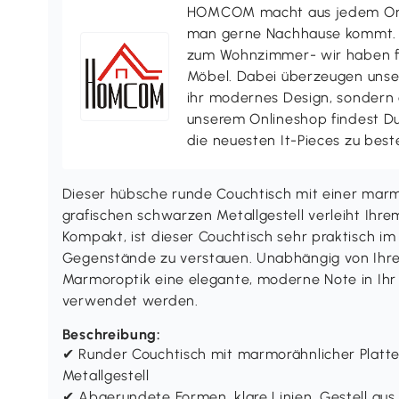
HOMCOM macht aus jedem Ort 
man gerne Nachhause kommt. V
zum Wohnzimmer- wir haben f
Möbel. Dabei überzeugen uns
ihr modernes Design, sondern a
unserem Onlineshop findest D
die neuesten It-Pieces zu best
Dieser hübsche runde Couchtisch mit einer marm
grafischen schwarzen Metallgestell verleiht Ihrem
Kompakt, ist dieser Couchtisch sehr praktisch im 
Gegenstände zu verstauen. Unabhängig von Ihrer
Marmoroptik eine elegante, moderne Note in Ihr Z
verwendet werden.
Beschreibung:
✔ Runder Couchtisch mit marmorähnlicher Platt
Metallgestell
✔ Abgerundete Formen, klare Linien, Gestell aus