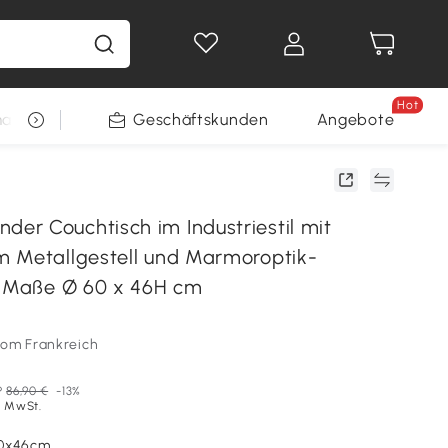
Hot
arkt
Restposten
Geschäftskunden
Gewinnspiele
Angebote
r Couchtisch im Industriestil mit
 Metallgestell und Marmoroptik-
- Maße Ø 60 x 46H cm
som Frankreich
P
86,90 €
-13%
l. MwSt.
60x46cm