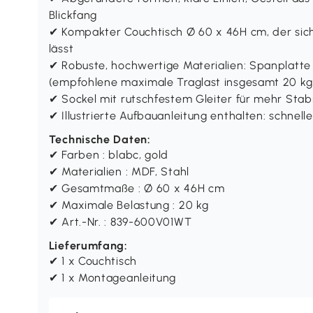
Blickfang
✔ Kompakter Couchtisch Ø 60 x 46H cm, der sic
lässt
✔ Robuste, hochwertige Materialien: Spanplatte d
(empfohlene maximale Traglast insgesamt 20 kg
✔ Sockel mit rutschfestem Gleiter für mehr Stab
✔ Illustrierte Aufbauanleitung enthalten: schnel
Technische Daten:
✔ Farben : blabc, gold
✔ Materialien : MDF, Stahl
✔ Gesamtmaße : Ø 60 x 46H cm
✔ Maximale Belastung : 20 kg
✔ Art.-Nr. : 839-600V01WT
Lieferumfang:
✔ 1 x Couchtisch
✔ 1 x Montageanleitung