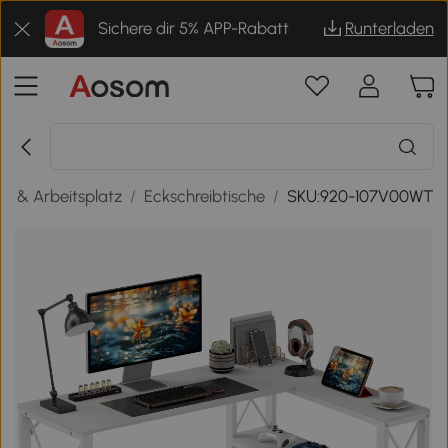
Sichere dir 5% APP-Rabatt
Runterladen
e & Arbeitsplatz
/
Eckschreibtische
/
SKU:920-107V00WT