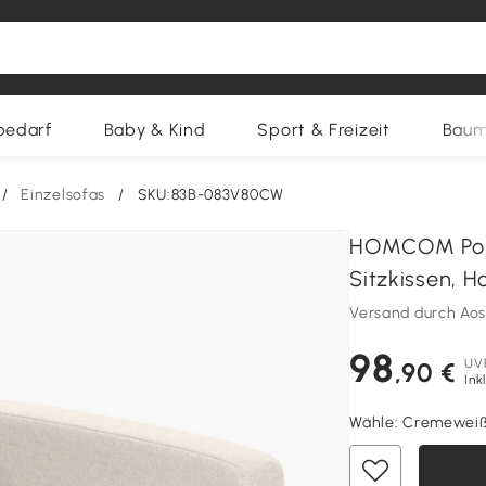
bedarf
Baby & Kind
Sport & Freizeit
Baum
/
Einzelsofas
/
SKU:83B-083V80CW
HOMCOM Polst
Sitzkissen, 
Versand durch Ao
98
UV
,90 €
Ink
Wähle:
Cremeweiß,