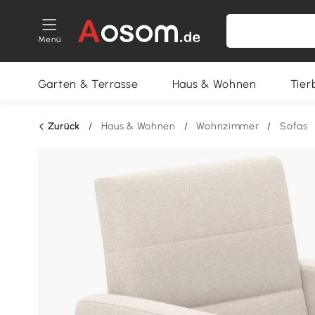
Menü
Garten & Terrasse
Haus & Wohnen
Tier
Zurück
/
Haus & Wohnen
/
Wohnzimmer
/
Sofas