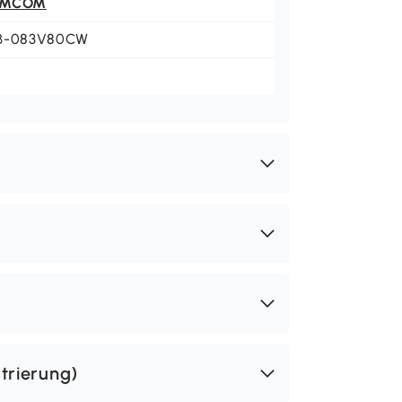
OMCOM
B-083V80CW
trierung)