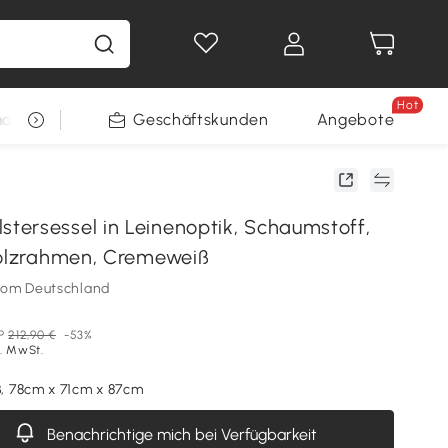
Hot
arkt
Restposten
Geschäftskunden
Gewinnspiele
Angebote
ersessel in Leinenoptik, Schaumstoff,
Holzrahmen, Cremeweiß
som Deutschland
P
212,90 €
-53%
l. MwSt.
 78cm x 71cm x 87cm
Benachrichtige mich bei Verfügbarkeit