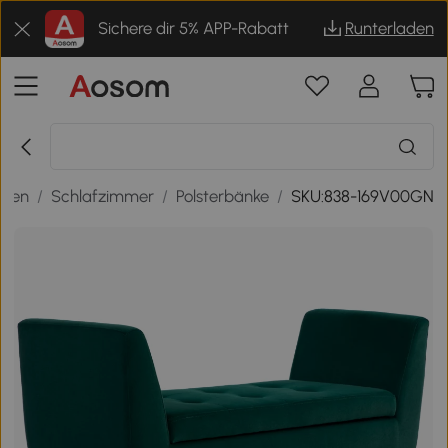
Sichere dir 5% APP-Rabatt
Runterladen
hnen
/
Schlafzimmer
/
Polsterbänke
/
SKU:838-169V00GN