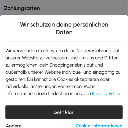
Zahlungsarten
Wir schützen deine persönlichen
Daten
Klimaschutz
Wir verwenden Cookies, um deine Nutzererfahrung auf
unserer Website zu verbessern und um uns und Dritten
Aosom-App
zu ermöglichen, dein Shoppingerlebnis auf und
außerhalb unserer Website individuell und einzigartig zu
gestalten. Du kannst alle Cookies akzeptieren oder
Google Play
individuelle Einstellungen vornehmen. Mehr
Informationen dazu findest du in unseren
Privacy Policy
.
Tel.: +49 40 87408465
Geht klar!
E-Mail:
kontakt@aosom.de
Telefonservice Mo.-Fr. 9:00-17:30 Uhr
MH Handel GmbH, Wendenstraße 309, 20537 Hamburg
Ändern
Cookie-Informationen