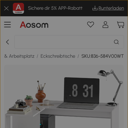
Sichere dir 5% APP-Rabatt
Runterladen
e & Arbeitsplatz
/
Eckschreibtische
/
SKU:836-584V00WT