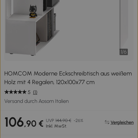
1
/
6
HOMCOM Moderne Eckschreibtisch aus weißem
Holz mit 4 Regalen, 120x100x77 cm
5
(1)
Versand durch Aosom Italien
106
UVP
144,90 €
-26%
,90 €
Vergleichen
Inkl. MwSt.