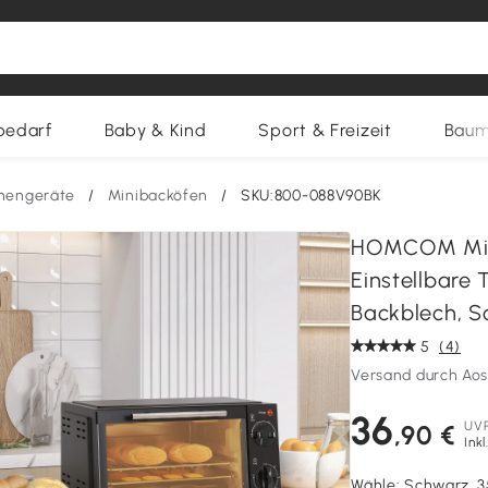
bedarf
Baby & Kind
Sport & Freizeit
Baum
hengeräte
/
Minibacköfen
/
SKU:800-088V90BK
HOMCOM Mini
Einstellbare 
Backblech, 
5
(4)
Versand durch Ao
36
UV
,90 €
Ink
Wähle:
Schwarz, 3