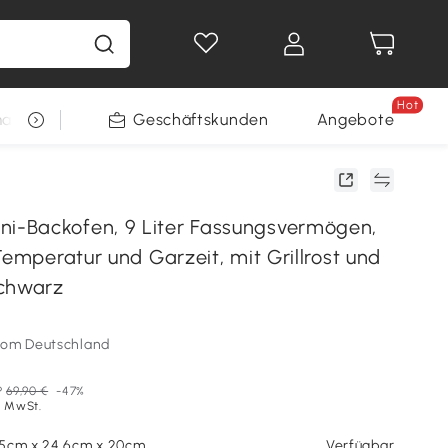
Hot
arkt
Restposten
Geschäftskunden
Gewinnspiele
Angebote
-Backofen, 9 Liter Fassungsvermögen,
Temperatur und Garzeit, mit Grillrost und
Schwarz
som Deutschland
P
69,90 €
-47%
l. MwSt.
5cm x 24,6cm x 20cm
Verfügbar