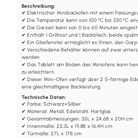
Beschreibung:
✔ Elektrischer Minibackofen mit einem Fassung
✔ Die Temperatur kann von 100 °C bis 230 °C ein
✔ Die Garzeit kann von 0 bis 60 Minuten eingest
✔ Enthält 1 Grillrost und 1 Backblech, beide spül
✔ Ein Glasfenster ermöglicht es Ihnen, den Garp
✔ Verschiedene Behälter können auf zwei unter
werden
✔ Das Tablett am Boden des Miniofens kann her
zu erleichtern
✔ Dieser Mini-Ofen verfügt über 2 S-förmige Ede
eine gleichmäßigere Backleistung
Technische Daten:
✔ Farbe: Schwarz+Silber
✔ Material: Metall, Edelstahl, Hartglas
✔ Gesamtabmessungen: 35L x 24,6B x 20H cm
✔ Innenmaße: 25,3L x 19,8B x 16,4H cm
✔ Türmaße: 27L x 17B cm