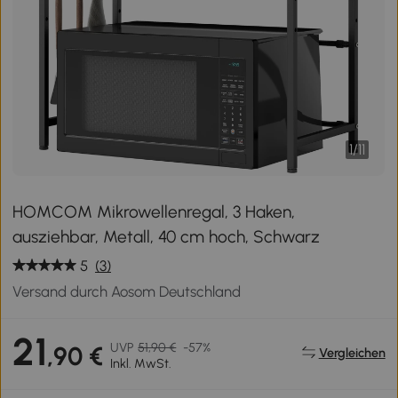
1
/
11
HOMCOM Mikrowellenregal, 3 Haken,
ausziehbar, Metall, 40 cm hoch, Schwarz
5
(3)
Versand durch Aosom Deutschland
21
UVP
51,90 €
-57%
,90 €
Vergleichen
Inkl. MwSt.