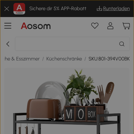
Sichere dir 5% APP-Rabatt
Runterladen
üche & Esszimmer
/
Küchenschränke
/
SKU:801-394V00BK