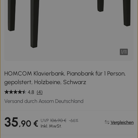
1
/
11
HOMCOM Klavierbank, Pianobank für 1 Person,
gepolstert, Holzbeine, Schwarz
4,8
(4)
Versand durch Aosom Deutschland
35
UVP
106,90 €
-66%
,90 €
Vergleichen
Inkl. MwSt.