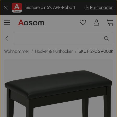
Sichere dir 5% APP-Rabatt
Runterladen
/
Wohnzimmer
/
Hocker & Fußhocker
/
SKU:F12-012V00BK