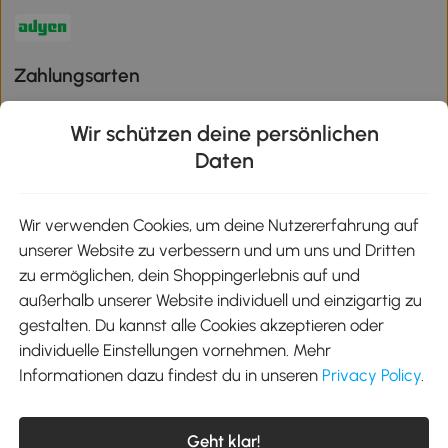
Zahlungsarten
Wir schützen deine persönlichen
Daten
Klimaschutz
Wir verwenden Cookies, um deine Nutzererfahrung auf
unserer Website zu verbessern und um uns und Dritten
Aosom-App
zu ermöglichen, dein Shoppingerlebnis auf und
außerhalb unserer Website individuell und einzigartig zu
gestalten. Du kannst alle Cookies akzeptieren oder
Google Play
individuelle Einstellungen vornehmen. Mehr
Informationen dazu findest du in unseren
Privacy Policy
.
Tel.: +49 40 87408465
Geht klar!
E-Mail:
kontakt@aosom.de