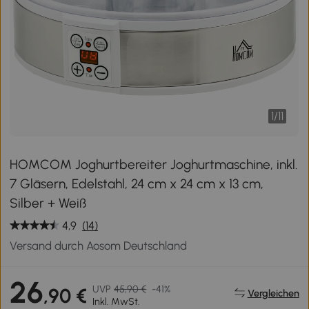
1
/
11
HOMCOM Joghurtbereiter Joghurtmaschine, inkl.
7 Gläsern, Edelstahl, 24 cm x 24 cm x 13 cm,
Silber + Weiß
4,9
(14)
Versand durch Aosom Deutschland
26
UVP
45,90 €
-41%
,90 €
Vergleichen
Inkl. MwSt.