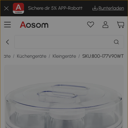
Sichere dir 5% APP-Rabatt
Runterladen
eräte
/
Küchengeräte
/
Kleingeräte
/
SKU:800-177V90WT