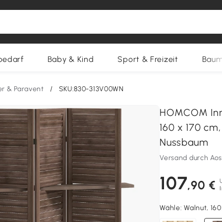
bedarf
Baby & Kind
Sport & Freizeit
Baum
er & Paravent
/
SKU:830-313V00WN
HOMCOM Inne
160 x 170 cm,
Nussbaum
Versand durch Ao
107
,90 €
Wähle:
Walnut, 16