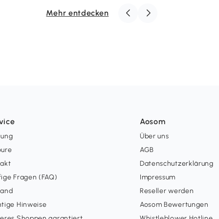
Mehr entdecken
vice
Aosom
lung
Über uns
oure
AGB
takt
Datenschutzerklärung
ige Fragen (FAQ)
Impressum
sand
Reseller werden
tige Hinweise
Aosom Bewertungen
eres Shoppen garantiert
Whistleblower Hotline