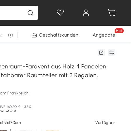
Hot
arkt
Restposten
Geschäftskunden
Gewinnspiele
Angebote
nraum-Paravent aus Holz 4 Paneelen
 faltbarer Raumteiler mit 3 Regalen,
som Frankreich
UVP
160,90 €
-32%
Inkl. MwSt.
0x1.9x170cm
Verfügbar