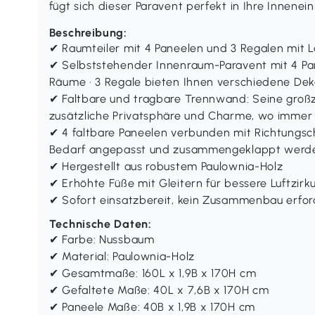
fügt sich dieser Paravent perfekt in Ihre Innenein
Beschreibung:
✔ Raumteiler mit 4 Paneelen und 3 Regalen mit 
✔ Selbststehender Innenraum-Paravent mit 4 Pan
Räume · 3 Regale bieten Ihnen verschiedene Dek
✔ Faltbare und tragbare Trennwand: Seine gro
zusätzliche Privatsphäre und Charme, wo immer
✔ 4 faltbare Paneelen verbunden mit Richtungsch
Bedarf angepasst und zusammengeklappt werd
✔ Hergestellt aus robustem Paulownia-Holz
✔ Erhöhte Füße mit Gleitern für bessere Luftzirku
✔ Sofort einsatzbereit, kein Zusammenbau erfor
Technische Daten:
✔ Farbe: Nussbaum
✔ Material: Paulownia-Holz
✔ Gesamtmaße: 160L x 1,9B x 170H cm
✔ Gefaltete Maße: 40L x 7,6B x 170H cm
✔ Paneele Maße: 40B x 1,9B x 170H cm