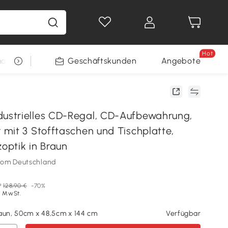
Hot
arkt
Restposten
Geschäftskunden
Gewinnspiele
Angebote
strielles CD-Regal, CD-Aufbewahrung,
mit 3 Stofftaschen und Tischplatte,
zoptik in Braun
som Deutschland
P
128,90 €
-70%
l. MwSt.
raun, 50cm x 48,5cm x 144 cm
Verfügbar