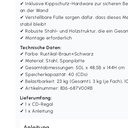
✔ Inklusive Kippschutz-Hardware zur sicheren Be
an der Wand
✔ Verstellbare Füße sorgen dafür, dass dieses 
stabil bleibt
✔ Robuste Stahl- und Holzstruktur, die ein Gesa
✔ Montage erforderlich
Technische Daten:
✔ Farbe: Rustikal-Braun+Schwarz
✔ Material: Stahl, Spanplatte
✔ Gesamtabmessungen: 50L x 48,5B x 144H cm
✔ Speicherkapazität: 40 (CDs)
✔ Belastbarkeit: 23 kg (Gesamt), 3 kg (je Fach), 10
✔ Artikelnummer: 836-687V00RB
Lieferumfang:
✔ 1 x CD-Regal
✔ 1 x Anleitung
Anleitung