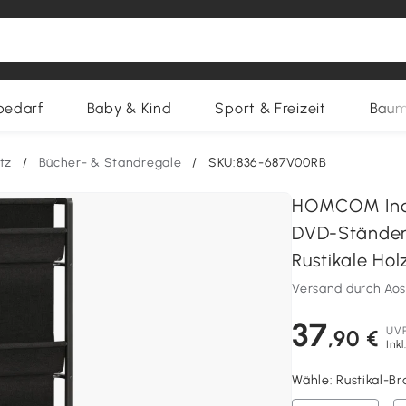
bedarf
Baby & Kind
Sport & Freizeit
Baum
tz
/
Bücher- & Standregale
/
SKU:836-687V00RB
HOMCOM Indu
DVD-Ständer 
Rustikale Hol
Versand durch Ao
37
UV
,90 €
Ink
Wähle:
Rustikal-B