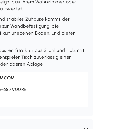
Design, das Ihrem Wohnzimmer oder
 aufwertet.
 und stabiles Zuhause kommt der
g zur Wandbefestigung; die
bst auf unebenen Böden, und bieten
busten Struktur aus Stahl und Holz mit
nspieler Tisch zuverlässig einer
f der oberen Ablage.
OMCOM
6-687V00RB