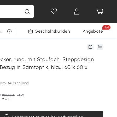
Hot
arkt
Restposten
Geschäftskunden
Gewinnspiele
Angebote
er, rund, mit Staufach, Steppdesign
Bezug in Samtoptik, blau, 60 x 60 x
som Deutschland
P
125,90 €
-46%
l. MwSt.