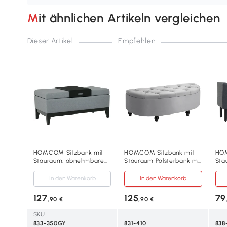
Mit ähnlichen Artikeln vergleichen
Dieser Artikel
Empfehlen
HOMCOM Sitzbank mit
HOMCOM Sitzbank mit
HOM
Stauraum, abnehmbarem
Stauraum Polsterbank mit
Sta
Tablett Polsterbank mit
Samtoptik, geöffnetem
mit 
Leinenoptik, Sitztruhe mit
Deckel Sitztruhe mit
Hol
In den Warenkorb
In den Warenkorb
Holzbeine, Truhenbank für
Holzbeine, Truhenbank für
bela
Wohnzimmer
Wohnzimmer Flur
Woh
127
125
79
,90 €
,90 €
Schlafzimmer Flur 107 x
Schlafzimmer 120 x 46 x
Schl
50 x 44 cm, Dunkelgrau
42 cm, Grau
44 
SKU
833-350GY
831-410
838