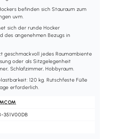
Hockers befinden sich Stauraum zum
ngen uvm.
net sich der runde Hocker
nd des angenehmen Bezugs in
nzt geschmackvoll jedes Raumambiente
sung oder als Sitzgelegenheit
mer, Schlafzimmer, Hobbyraum.
stbarkeit: 120 kg. Rutschfeste Füße
ge erforderlich.
OMCOM
8-351V00DB