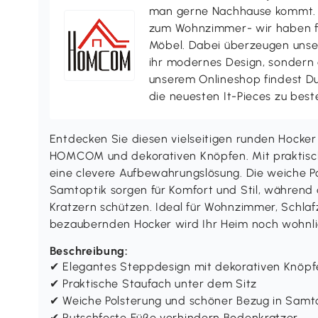
man gerne Nachhause kommt. V
zum Wohnzimmer- wir haben f
Möbel. Dabei überzeugen uns
ihr modernes Design, sondern a
unserem Onlineshop findest D
die neuesten It-Pieces zu best
Entdecken Sie diesen vielseitigen runden Hocke
HOMCOM und dekorativen Knöpfen. Mit praktisch
eine clevere Aufbewahrungslösung. Die weiche P
Samtoptik sorgen für Komfort und Stil, während 
Kratzern schützen. Ideal für Wohnzimmer, Schl
bezaubernden Hocker wird Ihr Heim noch wohnli
Beschreibung:
✔ Elegantes Steppdesign mit dekorativen Knöpf
✔ Praktische Staufach unter dem Sitz
✔ Weiche Polsterung und schöner Bezug in Samt
✔ Rutschfeste Füße verhindern Bodenkratzer