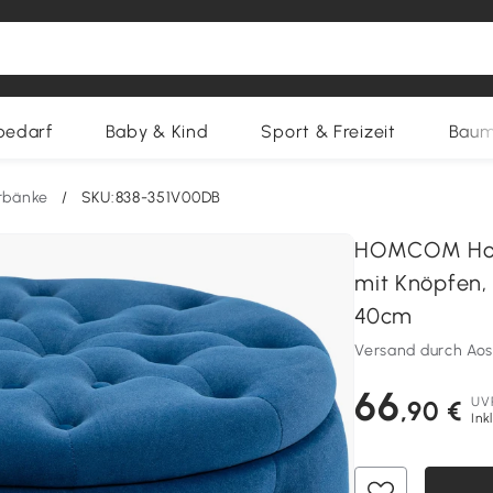
bedarf
Baby & Kind
Sport & Freizeit
Baum
erbänke
/
SKU:838-351V00DB
HOMCOM Hock
mit Knöpfen, 
40cm
Versand durch Ao
66
UV
,90 €
Ink