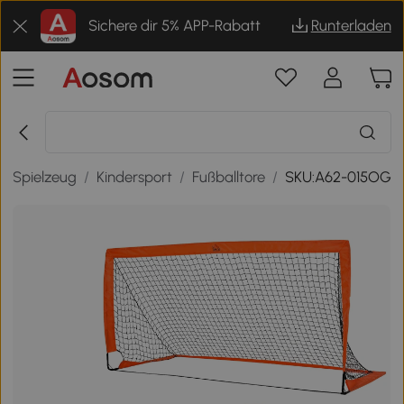
Sichere dir 5% APP-Rabatt
Runterladen
r Spielzeug
/
Kindersport
/
Fußballtore
/
SKU:A62-015OG