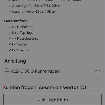
✔ Gesamtgröße: 183L x 90B x 90H cm
✔ Maschenweite: 4,5L x 4,5B cm
Lieferumfang:
✔ 2 x Fußballtore
✔ 8 x J-Typ Nagel
✔ 4 x Fiberglasrohre
✔ 1 x Tasche
✔ 1 x Anleitung
Anleitung
A62-015OG Runterladen
Kunden fragen, Aosom antwortet (
0
)
Eine Frage stellen