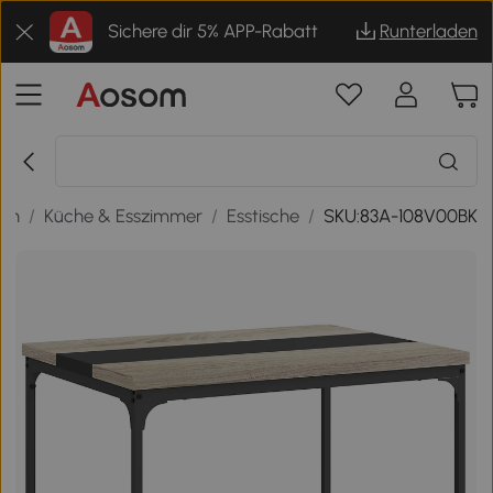
Sichere dir 5% APP-Rabatt
Runterladen
nen
/
Küche & Esszimmer
/
Esstische
/
SKU:83A-108V00BK