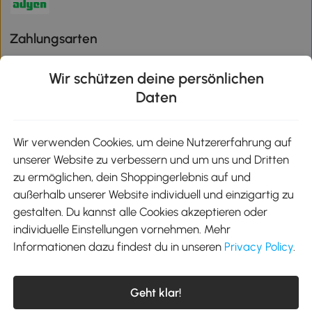
Zahlungsarten
Wir schützen deine persönlichen
Daten
Klimaschutz
Wir verwenden Cookies, um deine Nutzererfahrung auf
unserer Website zu verbessern und um uns und Dritten
Aosom-App
zu ermöglichen, dein Shoppingerlebnis auf und
außerhalb unserer Website individuell und einzigartig zu
gestalten. Du kannst alle Cookies akzeptieren oder
Google Play
individuelle Einstellungen vornehmen. Mehr
Informationen dazu findest du in unseren
Privacy Policy
.
Tel.: +49 40 87408465
Geht klar!
E-Mail:
kontakt@aosom.de
Telefonservice Mo.-Fr. 9:00-17:30 Uhr