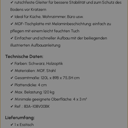
✔ rutschfeste Gleiter für bessere Stabilität und zum Schutz des
Bodens vor Kratzern
✔ Ideal für Küche, Wohnzimmer, Büro usw.
✔ MDF-Tischplatte mit Melaminbeschichtung: einfach zu
pflegen mit einem leicht feuchten Tuch
✔ Einfacher und schneller Aufbau mit der beiliegenden
illustrierten Aufbauanleitung
Technische Daten:
✔ Farben: Schwarz, Holzoptik
✔ Materialien: MDF, Stahl
✔ Gesamtmaße: 120L x 89B x 75,5H cm
✔ Plattendicke: 4 cm
✔ Max. Belastung: 120 kg
✔ Minimale geeignete Oberfläche: 4 x 3 m²
✔ Ref .: 83A-108V00BK
Lieferumfang:
✔ 1 x Esstisch