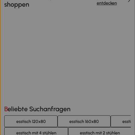
entdecken
shoppen
Beliebte Suchanfragen
esstisch 120x80
esstisch 160x80
esstisc
esstisch mit 4 stühlen
esstisch mit 2 stühlen