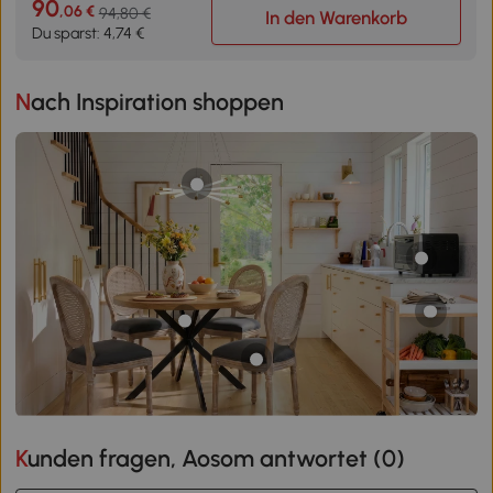
90
,06 €
94,80 €
In den Warenkorb
Du sparst: 4,74 €
Nach Inspiration shoppen
Kunden fragen, Aosom antwortet (
0
)