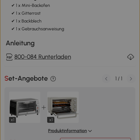
✔ 1 x Mini-Backofen
✔ 1 x Gitterrost
✔ 1 x Backblech
✔ 1 x Gebrauchsanweisung
Anleitung
800-084 Runterladen
Set-Angebote
1
/
1
x1
x1
Produktinformation