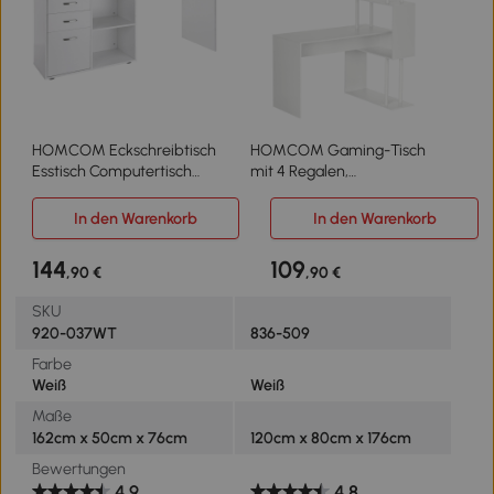
HOMCOM Eckschreibtisch
HOMCOM Gaming-Tisch
Esstisch Computertisch
mit 4 Regalen,
Bürotisch
Eckschreibtisch,
Winkelschreibtisch Regal L-
Computertisch, L-Förmig,
In den Warenkorb
In den Warenkorb
Form 117 x 83,5 x 76 cm, I-
120 cm x 80 cm x 176 cm,
Form 162 x 50 x 76 cm,
Weiß
144
109
,90 €
,90 €
Weiß, MDF+Metall
SKU
920-037WT
836-509
Farbe
Weiß
Weiß
Maße
162cm x 50cm x 76cm
120cm x 80cm x 176cm
Bewertungen
4.9
4.8