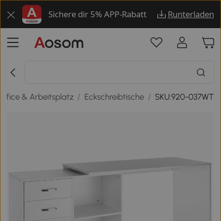
Sichere dir 5% APP-Rabatt
Runterladen
ffice & Arbeitsplatz
/
Eckschreibtische
/
SKU:920-037WT