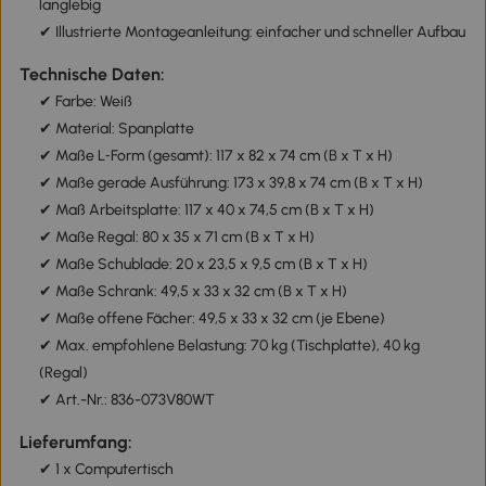
langlebig
✔ Illustrierte Montageanleitung: einfacher und schneller Aufbau
Technische Daten:
✔ Farbe: Weiß
✔ Material: Spanplatte
✔ Maße L‑Form (gesamt): 117 x 82 x 74 cm (B x T x H)
✔ Maße gerade Ausführung: 173 x 39,8 x 74 cm (B x T x H)
✔ Maß Arbeitsplatte: 117 x 40 x 74,5 cm (B x T x H)
✔ Maße Regal: 80 x 35 x 71 cm (B x T x H)
✔ Maße Schublade: 20 x 23,5 x 9,5 cm (B x T x H)
✔ Maße Schrank: 49,5 x 33 x 32 cm (B x T x H)
✔ Maße offene Fächer: 49,5 x 33 x 32 cm (je Ebene)
✔ Max. empfohlene Belastung: 70 kg (Tischplatte), 40 kg
(Regal)
✔ Art.-Nr.: 836-073V80WT
Lieferumfang:
✔ 1 x Computertisch