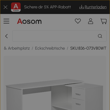
Sichere dir 5% APP-Rabatt
Runterladen
e & Arbeitsplatz
/
Eckschreibtische
/
SKU:836-073V80WT