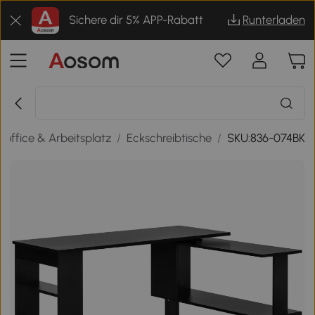
Sichere dir 5% APP-Rabatt
Runterladen
office & Arbeitsplatz
/
Eckschreibtische
/
SKU:836-074BK