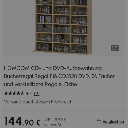
1
/
7
HOMCOM CD- und DVD-Aufbewahrung,
Bücherregal Regal 1116 CD/528 DVD, 36 Fächer
und verstellbare Regale, Eiche
4,7
(9)
Versand durch Aosom Frankreich
144
UVP
145,90 €
,90 €
Vergleichen
Inkl. MwSt.