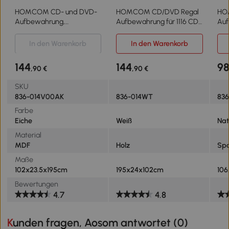
HOMCOM CD- und DVD-
HOMCOM CD/DVD Regal
HO
Aufbewahrung,
Aufbewahrung für 1116 CDs
Auf
Bücherregal Regal 1116
36 höhenverstellbare
Fäc
CD/528 DVD, 36 Fächer
Fächer Weiß
ver
In den Warenkorb
In den Warenkorb
und verstellbare Regale,
max
Eiche
CD/
144
144
9
,90 €
,90 €
Nat
SKU
836-014V00AK
836-014WT
83
Farbe
Eiche
Weiß
Nat
Material
MDF
Holz
Spa
Maße
102x23.5x195cm
195x24x102cm
106
Bewertungen
4.7
4.8
Kunden fragen, Aosom antwortet (
0
)