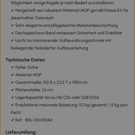
Möglichkeit, einige Regale je nach Bedarf zu installieren
✔ Hergestellt aus robustem Material (MDF gemäß Klasse E1) für
dauerhaften Gebrauch
✔ Sehr elegante und pflegeleichte Melaminbeschichtung
✔ Das kippsichere Band verbessert Sicherheit und Stabilität
✔ Leicht zu montierender Aufbewahrungsschrank mit
beiliegender bebilderter Aufbauanleitung
Technische Daten:
✔ Farbe: Eiche
✔ Material: MDF
✔ Gesamtmaße: 102 B x 23,5 T x 195H cm
✔ Plattenstärke: 1,6 cm
✔ Lagerkapazität: bis zu 1116 CDs oder 528 DVDs
✔ Empfohlene maximale Belastung: 50 kg (gesamt), 1,5 kg (pro
Fach)
✔ Ref .: 836-014V00AK
Lieferumfang: