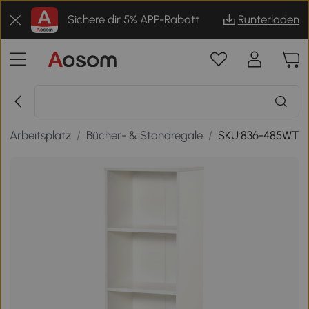
Sichere dir 5% APP-Rabatt
Runterladen
& Arbeitsplatz
/
Bücher- & Standregale
/
SKU:836-485WT