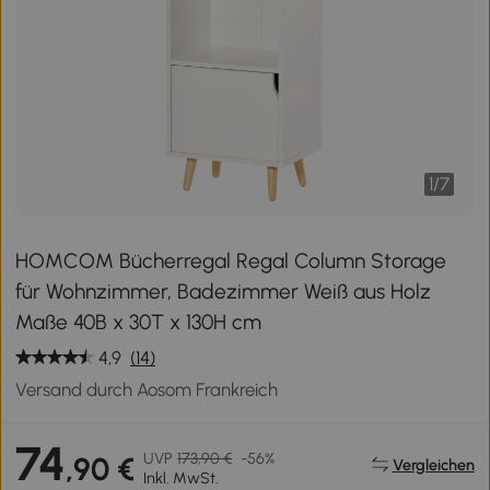
1
/
7
HOMCOM Bücherregal Regal Column Storage
für Wohnzimmer, Badezimmer Weiß aus Holz
Maße 40B x 30T x 130H cm
4,9
(14)
Versand durch Aosom Frankreich
74
UVP
173,90 €
-56%
,90 €
Vergleichen
Inkl. MwSt.