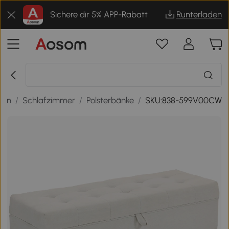
Sichere dir 5% APP-Rabatt
Runterladen
nen
/
Schlafzimmer
/
Polsterbänke
/
SKU:838-599V00CW