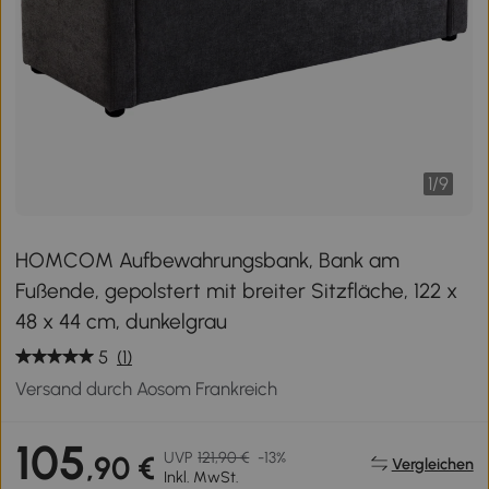
1
/
9
HOMCOM Aufbewahrungsbank, Bank am
Fußende, gepolstert mit breiter Sitzfläche, 122 x
48 x 44 cm, dunkelgrau
5
(1)
Versand durch Aosom Frankreich
105
UVP
121,90 €
-13%
,90 €
Vergleichen
Inkl. MwSt.