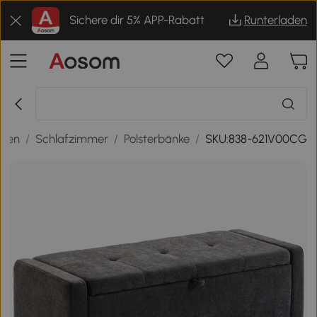
Sichere dir 5% APP-Rabatt
Runterladen
hnen
/
Schlafzimmer
/
Polsterbänke
/
SKU:838-621V00CG