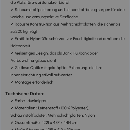
die Platz für zwei Benutzer bietet
✔ Schaumstoffpolsterung und Leinenstoffbezug sorgen für eine
weiche und atmungsaktive Sitzfläche
✔ Robuste Konstruktion aus Mehrschichtplatten, die sicher bis
zu 200 kg trägt
✔ Erhöhte Nylonfüße schützen vor Feuchtigkeit und erhöhen die
Haltbarkeit
✔ Vielseitiges Design, das als Bank, Fußbank oder
Aufbewahrungsbox dient
✔ Zeitlose Optik mit geknöpfter Polsterung, die Ihre
Inneneinrichtung stilvoll aufwertet
✔ Montage erforderlich
Technische Daten:
✔ Farbe : dunkelgrau
✔ Materialien : Leinenstoff (100 % Polyester),
Schaumstoffpolster, Mehrschichtplatten, Nylon
✔ Gesamtmaße : 122l x 48P x 44H cm
✔ Maße Stauraum : 105l x 41P x 33H cm