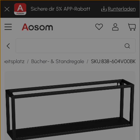
Sichere dir 5% APP-Rabatt
Runterladen
rbeitsplatz
/
Bücher- & Standregale
/
SKU:838-604V00BK