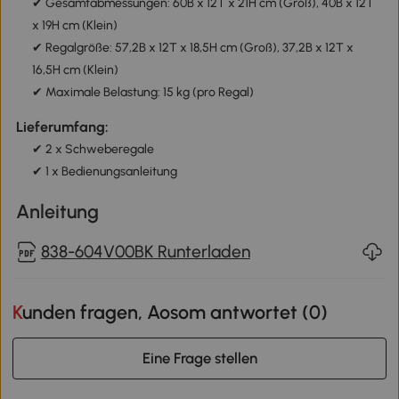
✔ Gesamtabmessungen: 60B x 12T x 21H cm (Groß), 40B x 12T
x 19H cm (Klein)
✔ Regalgröße: 57,2B x 12T x 18,5H cm (Groß), 37,2B x 12T x
16,5H cm (Klein)
✔ Maximale Belastung: 15 kg (pro Regal)
Lieferumfang:
✔ 2 x Schweberegale
✔ 1 x Bedienungsanleitung
Anleitung
838-604V00BK Runterladen
Kunden fragen, Aosom antwortet (
0
)
Eine Frage stellen