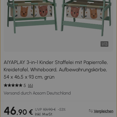
1
/
13
AIYAPLAY 3-in-1 Kinder Staffelei mit Papierrolle,
Kreidetafel, Whiteboard, Aufbewahrungskörbe,
54 x 46,5 x 93 cm, grün
5
(6)
Versand durch Aosom Deutschland
46
UVP
101,90 €
-53%
,90 €
Vergleichen
Inkl. MwSt.