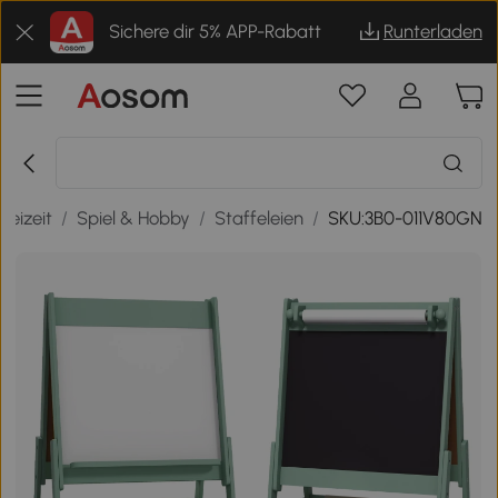
Sichere dir 5% APP-Rabatt
Runterladen
reizeit
/
Spiel & Hobby
/
Staffeleien
/
SKU:3B0-011V80GN