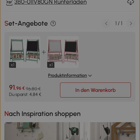
3B0-011V80GN Runterladen
Set-Angebote
1
/
1
x1
x1
Produktinformation
91
,96 €
96,80 €
In den Warenkorb
Du sparst: 4,84 €
Nach Inspiration shoppen