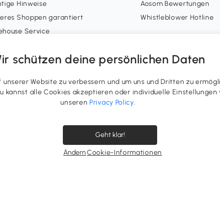
tige Hinweise
Aosom Bewertungen
eres Shoppen garantiert
Whistleblower Hotline
ehouse Service
Zahlungsarten
ons-Richtlinien
ir schützen deine persönlichen Daten
-Gutschein-Richtlinien
geräterücknahme
unserer Website zu verbessern und um uns und Dritten zu ermögl
nsoring
 Du kannst alle Cookies akzeptieren oder individuelle Einstellung
unseren
Privacy Policy
.
n Konto
erstatus
Geht klar!
uepunkte
errufsrecht ausüben
Ändern
Cookie-Informationen
ergenerierte Inhalte