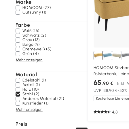
Marke
HOMCOM (77)
Outsunny (1)
Farbe
Weiß (16)
Schwarz (2)
Grau (13)
Beige (9)
Cremeweiß (5)
Grün (4)
Mehr anzeigen
HOMCOM Sitzbank,
Material
Polsterbank, Leine
101x38,5x44,5 cm,
Edelstahl (1)
65
,90 €
Inkl.
Metall (1)
Holz (10)
UVP
138,90 €
-52%
Stahl (2)
Anderes Material (21)
Kunstleder (1)
Mehr anzeigen
4,8
Preis