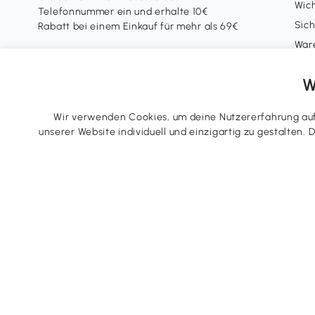
Wich
Telefonnummer ein und erhalte 10€
Sich
Rabatt bei einem Einkauf für mehr als 69€
War
Coup
Abonnieren
W
Cash
Mit der Anmeldung zum Newsletter
Alt
stimmst du unseren
AGB
und
Wir verwenden Cookies, um deine Nutzererfahrung auf 
Datenschutzrichtlinien
zu.
Spo
unserer Website individuell und einzigartig zu gestalten.
Klimaschutz
Mei
Lief
Tre
Wid
Nutz
Tel.: +49 40 87408465
E-Mail:
kontakt@aosom.de