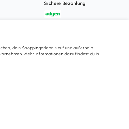
Sichere Bezahlung
Aosom-App
App Store
ichen, dein Shoppingerlebnis auf und außerhalb
en vornehmen. Mehr Informationen dazu findest du in
Google Play