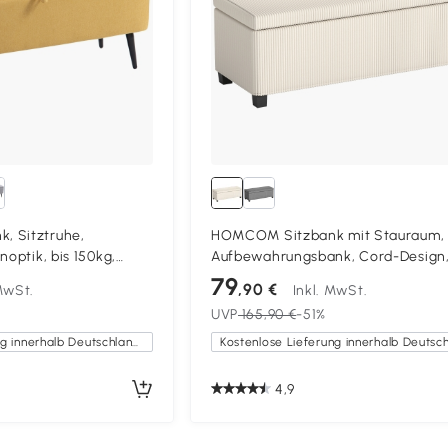
 Sitztruhe,
HOMCOM Sitzbank mit Stauraum,
noptik, bis 150kg,
Aufbewahrungsbank, Cord-Design
 Gelb
Stahlrahmen, Beige
79
,90 €
 MwSt.
Inkl. MwSt.
UVP
165,90 €
-51%
Kostenlose Lieferung innerhalb Deutschlands
4,9