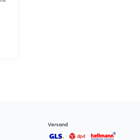
hre
ange
Versand