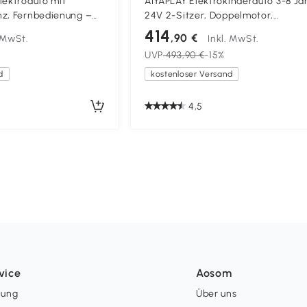
lektroauto mit
AIYAPLAY Elektrokinderauto 3-8 Ja
nz, Fernbedienung –
24V 2-Sitzer, Doppelmotor,
Orange
Fernbedienung und Soft-Start, Or
414
,90 €
. MwSt.
Inkl. MwSt.
UVP
493,90 €
-15%
d
kostenloser Versand
4,5
vice
Aosom
lung
Über uns