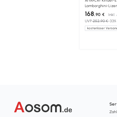
AIYAPLAY Kinder‑E
Lamborghini‑Lize
101,5×49×43 cm, 
168
,90 €
Inkl
UVP
252,90 €
-33%
kostenloser Versan
Ser
Zah