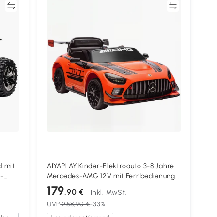
en
Vergleichen
 mit
AIYAPLAY Kinder-Elektroauto 3-8 Jahre
3-
Mercedes-AMG 12V mit Fernbedienung,
/h, 3-
LED-Lichtern, Transportrollen, Orange
179
,90 €
Inkl. MwSt.
UVP
268,90 €
-33%