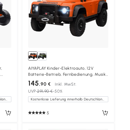
r,
AIYAPLAY Kinder-Elektroauto, 12V
,
Batterie-Betrieb, Fernbedienung, Musik-
 3-8
Funktion, Hupe, LED-Lichter, Orange
145
,90 €
Inkl. MwSt.
UVP
291,90 €
-50%
Kostenlose Lieferung innerhalb Deutschlands
Kostenlose Lieferung innerhalb Deutschlands
5