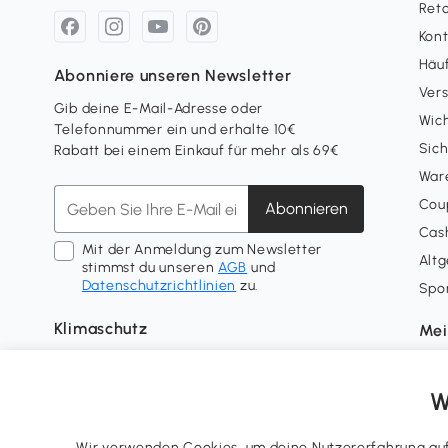
Ret
Kon
Häuf
Abonniere unseren Newsletter
Ver
Gib deine E-Mail-Adresse oder
Wich
Telefonnummer ein und erhalte 10€
Sich
Rabatt bei einem Einkauf für mehr als 69€
War
Coup
Abonnieren
Cash
Mit der Anmeldung zum Newsletter
Alt
stimmst du unseren
AGB
und
Datenschutzrichtlinien
zu.
Spo
Klimaschutz
Mei
Lief
Tre
W
Wid
Nutz
Wir verwenden Cookies, um deine Nutzererfahrung auf 