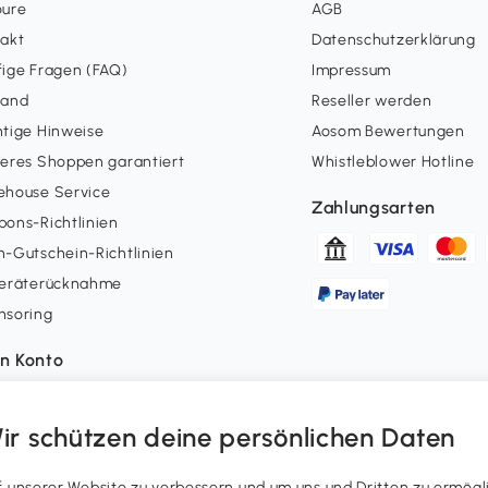
oure
AGB
takt
Datenschutzerklärung
ige Fragen (FAQ)
Impressum
sand
Reseller werden
tige Hinweise
Aosom Bewertungen
eres Shoppen garantiert
Whistleblower Hotline
ehouse Service
Zahlungsarten
ons-Richtlinien
-Gutschein-Richtlinien
geräterücknahme
nsoring
n Konto
erstatus
uepunkte
ir schützen deine persönlichen Daten
errufsrecht ausüben
ergenerierte Inhalte
unserer Website zu verbessern und um uns und Dritten zu ermögl