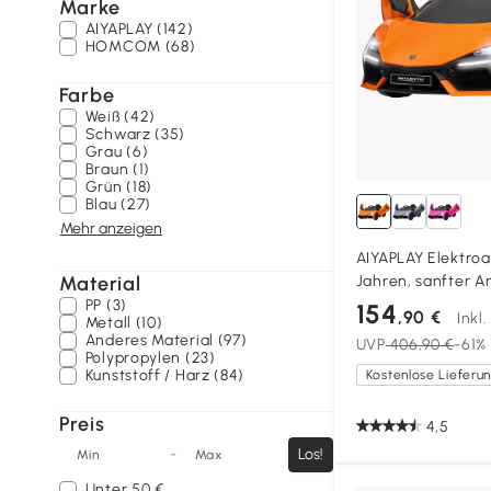
Marke
AIYAPLAY (142)
HOMCOM (68)
Farbe
Weiß (42)
Schwarz (35)
Grau (6)
Braun (1)
Grün (18)
Blau (27)
Mehr anzeigen
AIYAPLAY Elektroa
Material
Jahren, sanfter An
mit Hupe, Kunstst
PP (3)
154
,90 €
Inkl
Metall (10)
Anderes Material (97)
UVP
406,90 €
-61%
Polypropylen (23)
Kunststoff / Harz (84)
Preis
4,5
-
Los!
Min
Max
Unter
50 €