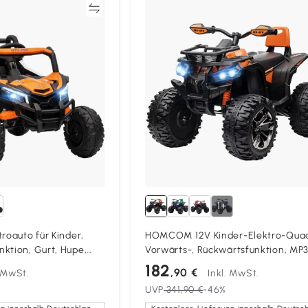
Vergleichen
Vergleich
1+
roauto für Kinder,
HOMCOM 12V Kinder-Elektro-Quad
ktion, Gurt, Hupe,
Vorwärts-, Rückwärtsfunktion, MP
ort, für 3-5 Jahre,
Musikplayer, Scheinwerfer, 3-8 km
182
,90 €
. MwSt.
Inkl. MwSt.
5 Jahre, Orange
UVP
341,90 €
-46%