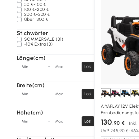
50 €-100 €
100 €-200 €
200 €-300 €
Über
300 €
Stichwörter
SOMMERSALE (31)
-10% Extra (3)
Länge(cm)
-
Los!
Min
Max
Breite(cm)
-
Los!
Min
Max
AIYAPLAY 12V Elekt
Höhe(cm)
Fernbedienungsfun
LED-Lichter, USB-P
130
-
Los!
Min
Max
,90 €
Inkl
Orange
UVP
245,90 €
-46%