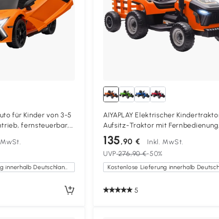
uto für Kinder von 3-5
AIYAPLAY Elektrischer Kindertrakto
trieb, fernsteuerbar,
Aufsitz-Traktor mit Fernbedienung
off und Metall, Orange
Soft-Start, für Kinder im Alter von
135
,90 €
. MwSt.
Inkl. MwSt.
Jahren, Orange
UVP
276,90 €
-50%
Kostenlose Lieferung innerhalb Deutschlands
5