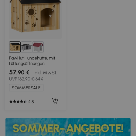
PawHut Hundehütte, mit
Lüftungsöffnungen,
wetterfest, Holzmaterial,
57
,90 €
Inkl. MwSt.
Schwarz+Holzfarbe, 69 x
UVP
162,90 €
-64%
50 x 58,5 cm
SOMMERSALE
4,8