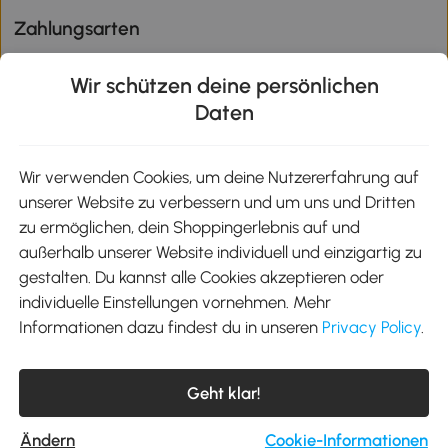
Zahlungsarten
Wir schützen deine persönlichen
Daten
Klimaschutz
Wir verwenden Cookies, um deine Nutzererfahrung auf
unserer Website zu verbessern und um uns und Dritten
Aosom-App
zu ermöglichen, dein Shoppingerlebnis auf und
außerhalb unserer Website individuell und einzigartig zu
gestalten. Du kannst alle Cookies akzeptieren oder
Google Play
individuelle Einstellungen vornehmen. Mehr
Informationen dazu findest du in unseren
Privacy Policy
.
Tel.: +49 40 87408465
Geht klar!
E-Mail:
kontakt@aosom.de
Telefonservice Mo.-Fr. 9:00-17:30 Uhr
MH Handel GmbH, Wendenstraße 309, 20537 Hamburg
Ändern
Cookie-Informationen