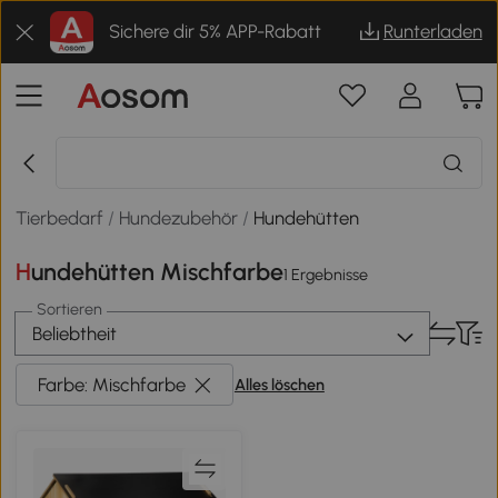
Sichere dir 5% APP-Rabatt
Runterladen
Tierbedarf
/
Hundezubehör
/
Hundehütten
Hundehütten Mischfarbe
1 Ergebnisse
Sortieren
Beliebtheit
Farbe: Mischfarbe
Alles löschen