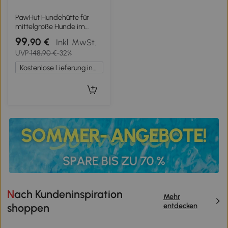
PawHut Hundehütte für
mittelgroße Hunde im
Freien, wetterfest mit
99
,90 €
Inkl. MwSt.
erhöhter Basis und
UVP
148,90 €
-32%
Fenstern, 85x79x82 cm,
Grau
Kostenlose Lieferung innerhalb Deutschlands
Nach Kundeninspiration
Mehr
entdecken
shoppen