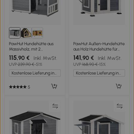
PawHut Hundehütte aus
PawHut Außen-Hundehütte
Massivholz, mit 2
aus Holz Hundehütte für
Fressnäpfen, Veranda,
mittelgroße Hunde mit
115
141
,90 €
,90 €
Inkl. MwSt.
Inkl. MwSt.
wetterbeständig, 103 cm x
Asphaltdach
UVP
239,90 €
-51%
UVP
168,90 €
-15%
62 cm x 66 cm, Grau + Weiß
herausnehmbarer Boden
98x76x69,5 cm Grau
Kostenlose Lieferung innerhalb Deutschlands
Kostenlose Lieferung innerhalb Deutschlands
5