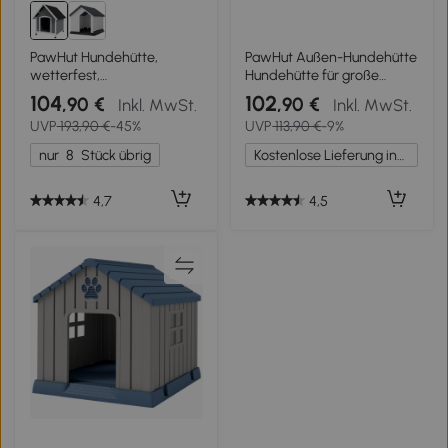
PawHut Hundehütte,
PawHut Außen-Hundehütte
wetterfest,
Hundehütte für große
herausnehmbarer Boden,
Hunde aus Kunststoff mit 2
104
102
,90 €
,90 €
Inkl. MwSt.
Inkl. MwSt.
Tannenholz, 75x88x82 cm,
Fenstern erhöhter Sockel
UVP
193,90 €
-45%
UVP
113,90 €
-9%
Grau/Schwarz
Erdnägel Grau
nur
8
Stück übrig
Kostenlose Lieferung innerhalb Deutschlands
4,7
4,5