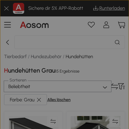
Sichere dir 5% APP-Rabatt
Runterladen
Tierbedarf
/
Hundezubehör
/
Hundehütten
Hundehütten Grau
15 Ergebnisse
Sortieren
Beliebtheit
Farbe: Grau
Alles löschen