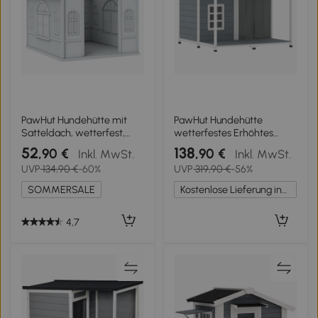
PawHut Hundehütte mit
PawHut Hundehütte
Satteldach, wetterfest,
wetterfestes Erhöhtes
Kunststoff, 65 x 75,7 x 63
Hundehaus aus Holz mit
52
138
,90 €
,90 €
Inkl. MwSt.
Inkl. MwSt.
cm, Grau
Asphaltdach, Terrasse, für
UVP
134,90 €
-60%
UVP
319,90 €
-56%
mittelgroße Hunde
103x107x83,5cm Grau
SOMMERSALE
Kostenlose Lieferung innerhalb Deutschlands
4,7