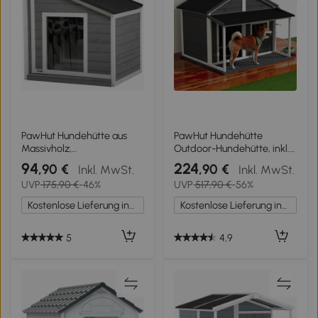
PawHut Hundehütte aus
PawHut Hundehütte
Massivholz,
Outdoor-Hundehütte, inkl.
wetterbeständig,
Veranda, wetterbeständig,
94
224
,90 €
,90 €
Inkl. MwSt.
Inkl. MwSt.
Asphaltdach, 71 cm x 58
124 cm x 112 cm x 105 cm,
UVP
175,90 €
-46%
UVP
517,90 €
-56%
cm x 77 cm, Grau + Weiß
Grau + Weiß
Kostenlose Lieferung innerhalb Deutschlands
Kostenlose Lieferung innerhalb Deutschlands
5
4,9