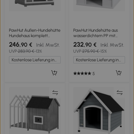
PawHut Außen-Hundehütte
PawHut Hundehütte aus
Hundehaus komplett
wasserdichtem PP mit
aufklappbares Gehäuse für
geneigtem Dach und
246
232
,90 €
,90 €
Inkl. MwSt.
Inkl. MwSt.
einfache Reinigung
Eingangstür, 84,2x98,2x82
UVP
283,90 €
-13%
UVP
275,90 €
-15%
84x101x86 cm Grau und
cm, Grau
Weiß
Kostenlose Lieferung innerhalb Deutschlands
Kostenlose Lieferung innerhalb Deutschlands
5