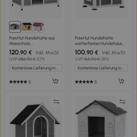
PawHut Hundehütte aus
PawHut Hundehütte
Massivholz,
wetterfestes Hundehaus
wetterbeständig,
aus Holz mit
120
100
,90 €
,90 €
Inkl. MwSt.
Inkl. MwSt.
Asphaltdach,
herausnehmbarem Boden
UVP
286,90 €
-57%
UVP
165,90 €
-39%
abnehmbarer Boden, 109
Asphaltdach öffnendem
cm x 79 cm x 72 cm, Grau
Fenster 98x76x69,5 cm
Kostenlose Lieferung innerhalb Deutschlands
Kostenlose Lieferung innerhalb Deutschlands
+ Weiß
Grau
5
5