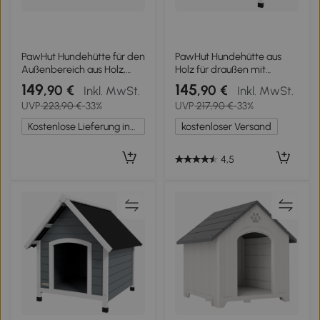
PawHut Hundehütte für den
PawHut Hundehütte aus
Außenbereich aus Holz,
Holz für draußen mit
Hundehaus mit Terrasse,
herausnehmbarem Boden,
149
145
,90 €
,90 €
Inkl. MwSt.
Inkl. MwSt.
Lamellentür, 106 x 62,5 x
erhöhter Holzunterschlupf
UVP
223,90 €
-33%
UVP
217,90 €
-33%
80,5 cm, Grau
für Hunde 84 x 99 x 87 cm
Grau
Kostenlose Lieferung innerhalb Deutschlands
kostenloser Versand
4,5