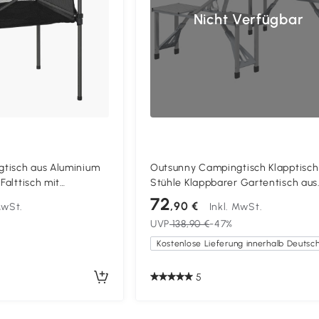
Nicht Verfügbar
tisch aus Aluminium
Outsunny Campingtisch Klapptisch
Falttisch mit
Stühle Klappbarer Gartentisch aus
rer Picknicktisch für
Aluminium 85,5 x 135cm Grau
72
,90 €
MwSt.
Inkl. MwSt.
rty Picknick Balkon
UVP
138,90 €
-47%
x 69 cm
5