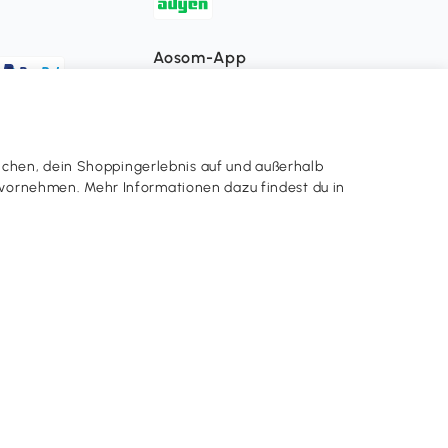
Aosom-App
App Store
Google Play
ichen, dein Shoppingerlebnis auf und außerhalb
en vornehmen. Mehr Informationen dazu findest du in
Unsere Websiten