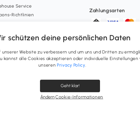
ehouse Service
Zahlungsarten
ons-Richtlinien
-Gutschein-Richtlinien
geräterücknahme
ir schützen deine persönlichen Daten
nsoring
unserer Website zu verbessern und um uns und Dritten zu ermögl
n Konto
 Du kannst alle Cookies akzeptieren oder individuelle Einstellung
erstatus
unseren
Privacy Policy
.
uepunkte
errufsrecht ausüben
Geht klar!
ergenerierte Inhalte
Ändern
Cookie-Informationen