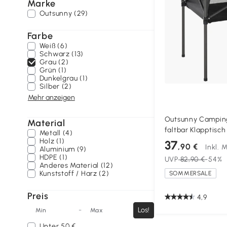
Marke
Outsunny (29)
Farbe
Weiß (6)
Schwarz (13)
Grau (2)
Grün (1)
Dunkelgrau (1)
Silber (2)
Mehr anzeigen
Outsunny Camping
Material
faltbar Klapptisch 
Metall (4)
Netztasche tragba
Holz (1)
37
,90 €
Inkl. 
Aluminium (9)
Camping Garten Pa
HDPE (1)
UVP
82,90 €
-54%
Schwarz 70 x 70 
Anderes Material (12)
Kunststoff / Harz (2)
SOMMERSALE
Preis
4,9
-
Los!
Min
Max
Unter
50 €